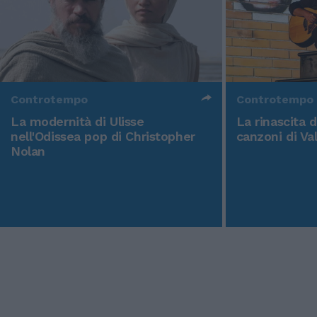
Controtempo
Controtempo
La modernità di Ulisse
La rinascita 
nell'Odissea pop di Christopher
canzoni di Va
Nolan