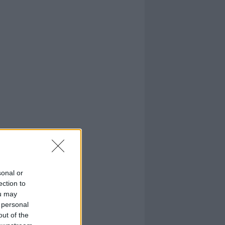
sonal or
ection to
ou may
 personal
out of the