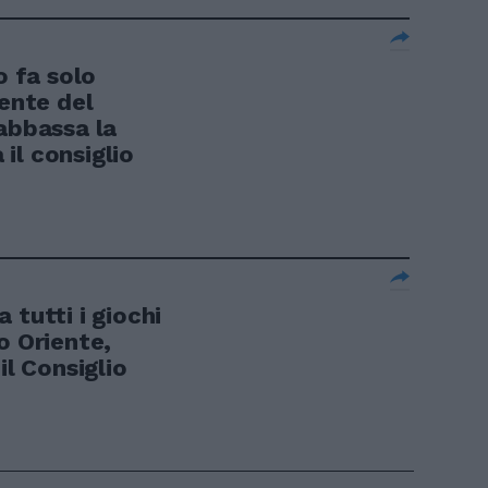
o fa solo
dente del
abbassa la
il consiglio
 tutti i giochi
o Oriente,
il Consiglio