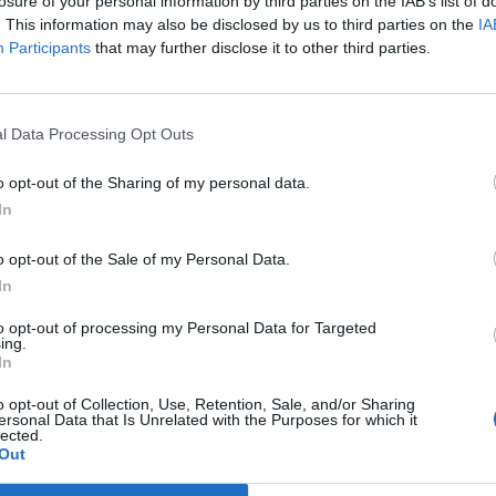
losure of your personal information by third parties on the IAB’s list of
. This information may also be disclosed by us to third parties on the
IA
Participants
that may further disclose it to other third parties.
tra San Paolo
l Data Processing Opt Outs
o opt-out of the Sharing of my personal data.
In
o opt-out of the Sale of my Personal Data.
 per Roma-
In
a che
to opt-out of processing my Personal Data for Targeted
zionale.
ing.
volontà del
In
o opt-out of Collection, Use, Retention, Sale, and/or Sharing
ersonal Data that Is Unrelated with the Purposes for which it
lected.
Out