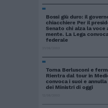
Bossi giù duro: il govern
chiacchiere Per il presi
Senato chi alza la voce 
mente. La Lega convoca 
federale
21/06/2003
Torna Berlusconi e ferma
Rientra dal tour in Medi
convoca i suoi e annulla 
dei Ministri di oggi
12/06/2003