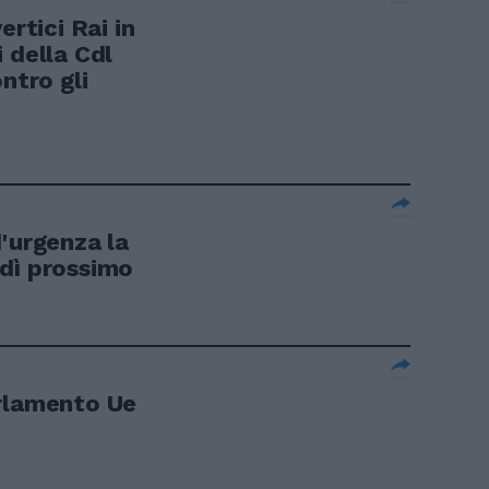
ertici Rai in
 della Cdl
ntro gli
'urgenza la
dì prossimo
arlamento Ue