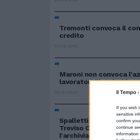
Tremonti convoca il com
credito
15/02/2006
Maroni non convoca l'az
lavoratori Fiat rischiano
Il Tempo 
06/01/2006
If you wish 
sensitive in
Spalletti convoca cinqu
confirm you
Treviso Caso Bergamo-S
continue se
information 
l'archiviazione