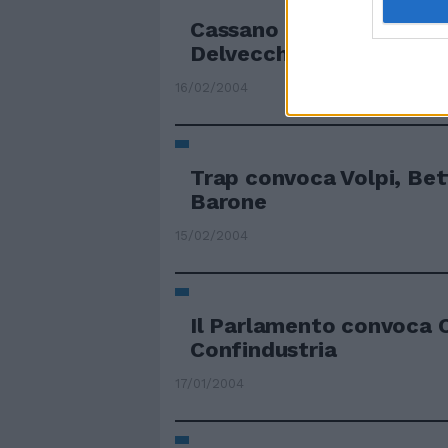
Cassano out, Trap conv
Delvecchio
16/02/2004
Trap convoca Volpi, Bett
Barone
15/02/2004
Il Parlamento convoca 
Confindustria
17/01/2004