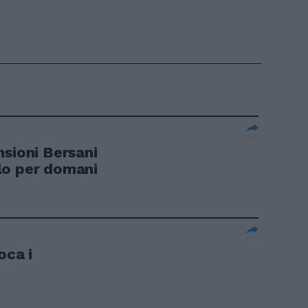
nsioni Bersani
lo per domani
oca i