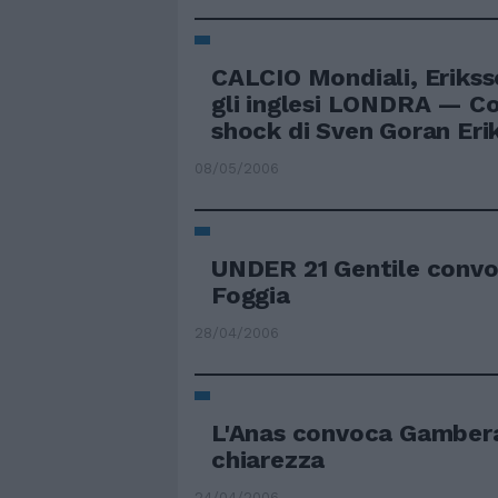
CALCIO Mondiali, Eriks
gli inglesi LONDRA — C
shock di Sven Goran Erik
08/05/2006
UNDER 21 Gentile convoc
Foggia
28/04/2006
L'Anas convoca Gambera
chiarezza
24/04/2006