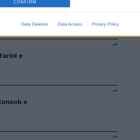
CONFIRM
oca
Data Deletion
Data Access
Privacy Policy
arini e
Consob e