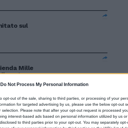
itato sul
ienda Mille
 il posto
-
Do Not Process My Personal Information
to opt-out of the sale, sharing to third parties, or processing of your per
formation for targeted advertising by us, please use the below opt-out s
e baby per
r selection. Please note that after your opt-out request is processed y
ensi, chiesta
eing interest-based ads based on personal information utilized by us or
disclosed to third parties prior to your opt-out. You may separately opt-