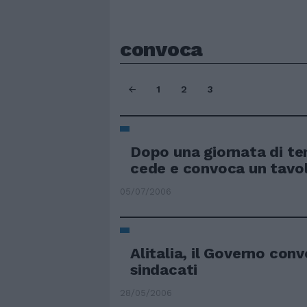
convoca
1
2
3
Dopo una giornata di te
cede e convoca un tavo
05/07/2006
Alitalia, il Governo conv
sindacati
28/05/2006