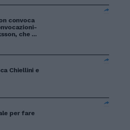
son convoca
onvocazioni-
sson, che ...
a Chiellini e
le per fare