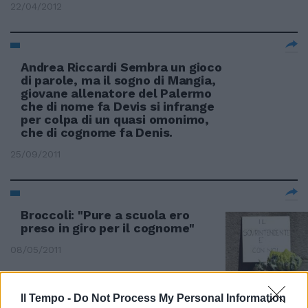
22/04/2012
Andrea Riccardi Sembra un gioco
di parole, ma il sogno di Mangia,
giovane allenatore del Palermo
che di nome fa Devis si infrange
per colpa di un quasi omonimo,
che di cognome fa Denis.
25/09/2011
Broccoli: "Pure a scuola ero
preso in giro per il cognome"
08/05/2011
Il Tempo -
Do Not Process My Personal Information