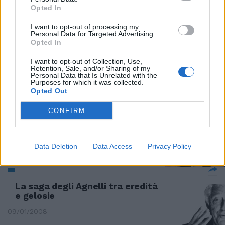
14/02/2010
Opted In
I want to opt-out of processing my
Personal Data for Targeted Advertising.
Opted In
Solo la destra promuove il
merito e non un cognome
I want to opt-out of Collection, Use,
Retention, Sale, and/or Sharing of my
02/10/2009
Personal Data that Is Unrelated with the
Purposes for which it was collected.
Opted Out
CONFIRM
Arisa: "E' cominciata la mia
favola"
22/02/2009
Data Deletion
Data Access
Privacy Policy
La saga degli Agnelli tra eredità
e gelosie
09/01/2008