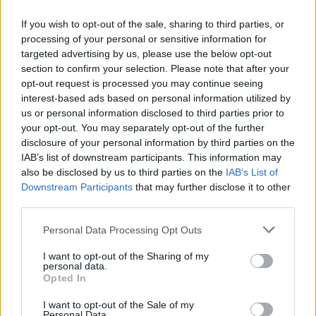
Simone Pieretti Il guastafeste
ha un nome e un cognome:
If you wish to opt-out of the sale, sharing to third parties, or
Gianpaolo Pazzini.
processing of your personal or sensitive information for
01/05/2011
targeted advertising by us, please use the below opt-out
section to confirm your selection. Please note that after your
opt-out request is processed you may continue seeing
interest-based ads based on personal information utilized by
L'uomo che ogni donna vorrebbe
us or personal information disclosed to third parties prior to
avere
your opt-out. You may separately opt-out of the further
disclosure of your personal information by third parties on the
30/05/2010
IAB’s list of downstream participants. This information may
also be disclosed by us to third parties on the
IAB’s List of
Downstream Participants
that may further disclose it to other
third parties.
«Bocchino con quel cognome...»
Personal Data Processing Opt Outs
25/04/2010
I want to opt-out of the Sharing of my
personal data.
Opted In
Lo statale da oggi ha un nome
I want to opt-out of the Sale of my
Personal Data.