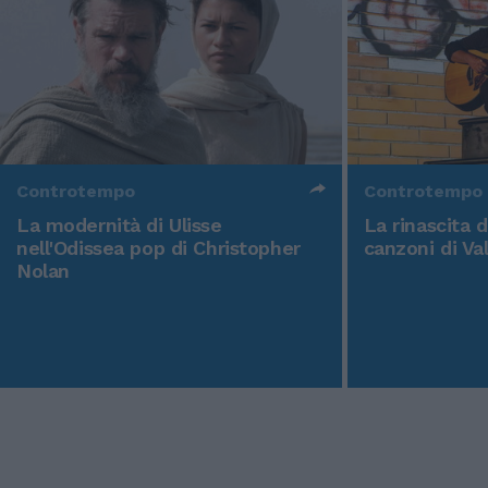
Controtempo
Controtempo
La modernità di Ulisse
La rinascita 
nell'Odissea pop di Christopher
canzoni di Va
Nolan