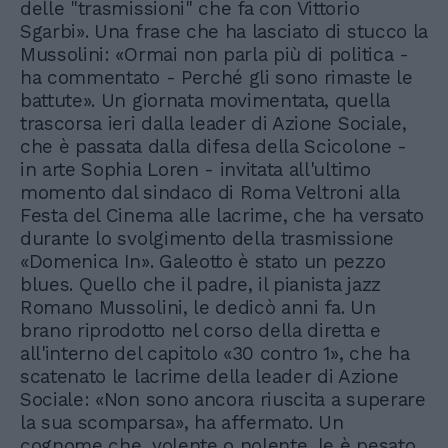
delle "trasmissioni" che fa con Vittorio
Sgarbi». Una frase che ha lasciato di stucco la
Mussolini: «Ormai non parla più di politica -
ha commentato - Perché gli sono rimaste le
battute». Un giornata movimentata, quella
trascorsa ieri dalla leader di Azione Sociale,
che è passata dalla difesa della Scicolone -
in arte Sophia Loren - invitata all'ultimo
momento dal sindaco di Roma Veltroni alla
Festa del Cinema alle lacrime, che ha versato
durante lo svolgimento della trasmissione
«Domenica In». Galeotto è stato un pezzo
blues. Quello che il padre, il pianista jazz
Romano Mussolini, le dedicò anni fa. Un
brano riprodotto nel corso della diretta e
all'interno del capitolo «30 contro 1», che ha
scatenato le lacrime della leader di Azione
Sociale: «Non sono ancora riuscita a superare
la sua scomparsa», ha affermato. Un
cognome che, volente o nolente, le è pesato