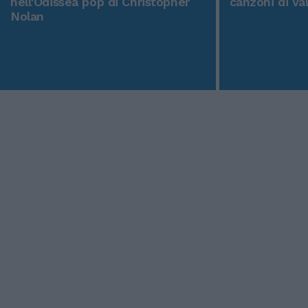
nell'Odissea pop di Christopher
canzoni di Va
Nolan