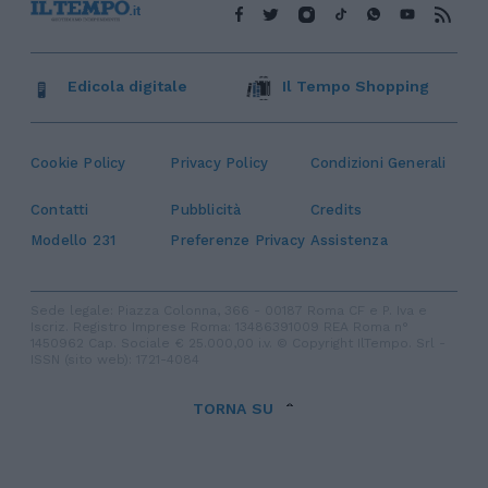
Edicola digitale
Il Tempo Shopping
Cookie Policy
Privacy Policy
Condizioni Generali
Contatti
Pubblicità
Credits
Modello 231
Preferenze Privacy
Assistenza
Sede legale: Piazza Colonna, 366 - 00187 Roma CF e P. Iva e
Iscriz. Registro Imprese Roma: 13486391009 REA Roma n°
1450962 Cap. Sociale € 25.000,00 i.v. © Copyright IlTempo. Srl -
ISSN (sito web): 1721-4084
TORNA SU