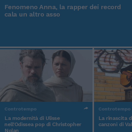
Fenomeno Anna, la rapper dei record
cala un altro asso
Controtempo
Controtempo
La modernità di Ulisse
La rinascita 
nell'Odissea pop di Christopher
canzoni di Va
Nolan