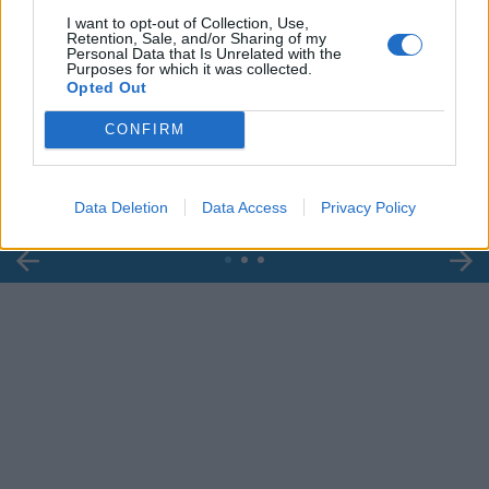
I want to opt-out of Collection, Use,
Retention, Sale, and/or Sharing of my
Personal Data that Is Unrelated with the
Purposes for which it was collected.
00:00
01:16
Opted Out
CONFIRM
Leonardo Maria Del Vecchio dall'ex compagna
in ospedale. Le dichiarazioni ai giornalisti
Data Deletion
Data Access
Privacy Policy