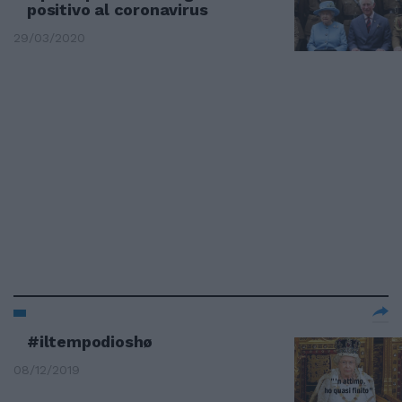
positivo al coronavirus
29/03/2020
#iltempodioshø
08/12/2019