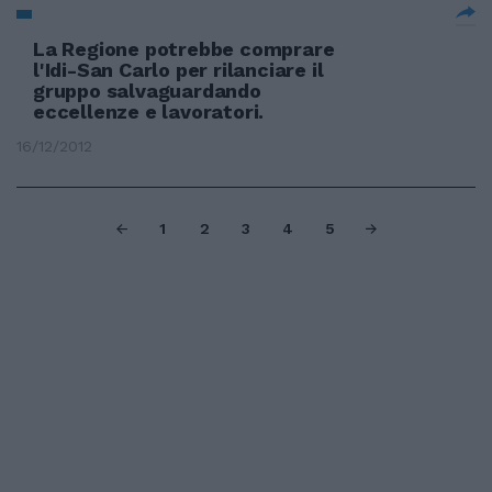
La Regione potrebbe comprare
l'Idi-San Carlo per rilanciare il
gruppo salvaguardando
eccellenze e lavoratori.
16/12/2012
1
2
3
4
5