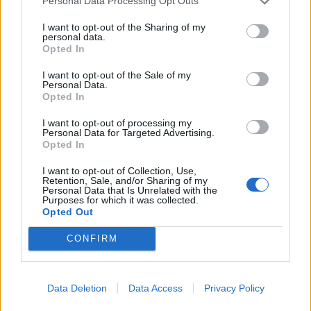
Personal Data Processing Opt Outs
Rusalka.
I want to opt-out of the Sharing of my
20/01/2013
personal data.
Opted In
I want to opt-out of the Sale of my
Personal Data.
Carlo Gugliotta Innerhofer non
Opted In
sbaglia nulla e torna ad essere
Winnerhofer.
I want to opt-out of processing my
Personal Data for Targeted Advertising.
20/01/2013
Opted In
I want to opt-out of Collection, Use,
Retention, Sale, and/or Sharing of my
Personal Data that Is Unrelated with the
di Mario Bernardi Guardi In «Non
Purposes for which it was collected.
Opted Out
è vero...ma ci credo», un film del
1952, il commendator Gervasio
Savastano (Peppino De Filippo),
CONFIRM
particolarmente superstizioso,
assume nella sua fabbrica di
conserve Alberto (Carlo
Data Deletion
Data Access
Privacy Policy
Croccolo), un simpatico giovane.