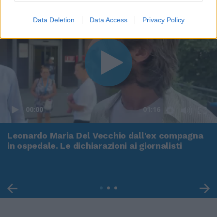
Data Deletion
Data Access
Privacy Policy
00:00
01:16
Leonardo Maria Del Vecchio dall'ex compagna
in ospedale. Le dichiarazioni ai giornalisti