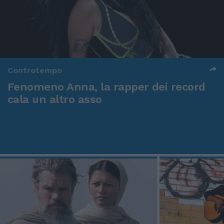
Controtempo
Fenomeno Anna, la rapper dei record
cala un altro asso