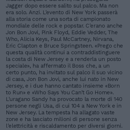
Jagger dopo essere salito sul palco. Ma non
era solo. Anzi. L'evento di New York passerà
alla storia come una sorta di campionato
mondiale delle rock e popstar. C'erano anche
Jon Bon Jovi, Pink Floyd, Eddie Vedder, The
Who, Alicia Keys, Paul McCartney, Nirvana,
Eric Clapton e Bruce Springsteen. «Prego che
questa qualità continui a contraddistinguere
la costa di New Jersey e a renderla un posto
speciale», ha affermato il Boss che, a un
certo punto, ha invitato sul palco il suo vicino
di casa, Jon Bon Jovi, anche lui nato in New
Jersey, e i due hanno cantato insieme «Born
to Run» e «Who Says You Can't Go Home».
L'uragano Sandy ha provocato la morte di 140
persone negli Usa, di cui 104 a New York e in
New Jersey. La tempesta ha allagato vaste
zone e ha lasciato milioni di persone senza
l'elettricità e riscaldamento per diversi giorni.