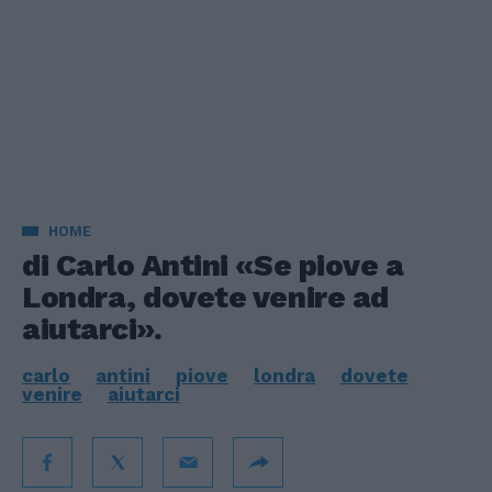
HOME
di Carlo Antini «Se piove a
Londra, dovete venire ad
aiutarci».
carlo
antini
piove
londra
dovete
venire
aiutarci