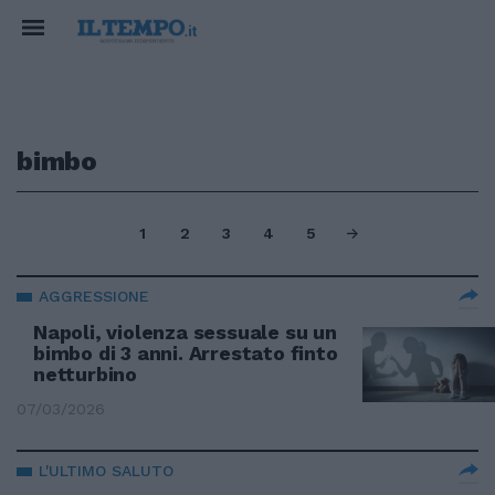
bimbo
1
2
3
4
5
AGGRESSIONE
Napoli, violenza sessuale su un
bimbo di 3 anni. Arrestato finto
netturbino
07/03/2026
L'ULTIMO SALUTO