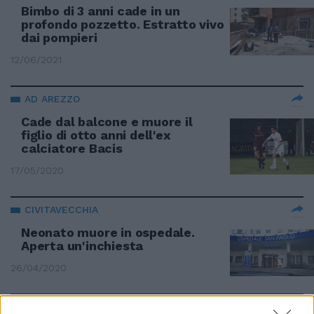
Bimbo di 3 anni cade in un
profondo pozzetto. Estratto vivo
dai pompieri
12/06/2021
AD AREZZO
Cade dal balcone e muore il
figlio di otto anni dell'ex
calciatore Bacis
17/05/2020
CIVITAVECCHIA
Neonato muore in ospedale.
Aperta un'inchiesta
26/04/2020
MAIALE KILLER