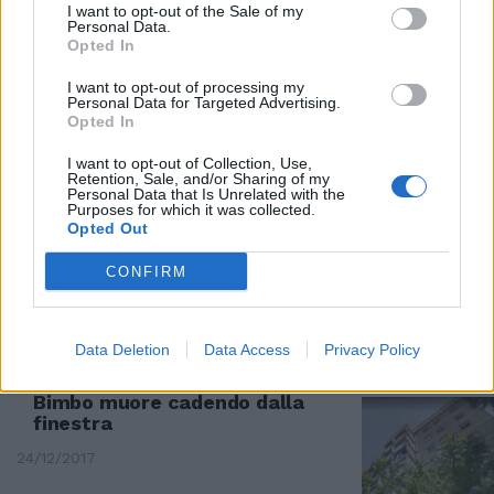
I want to opt-out of the Sale of my
Personal Data.
SPAGNA IN LUTTO
Opted In
Il piccolo Julen non ce l'ha fatta.
I want to opt-out of processing my
Il bimbo di 2 anni morto nel
Personal Data for Targeted Advertising.
pozzo
Opted In
27/01/2019
I want to opt-out of Collection, Use,
Retention, Sale, and/or Sharing of my
Personal Data that Is Unrelated with the
Purposes for which it was collected.
TRAGEDIA NELL'ANCONETANO
Opted Out
Bimbo trovato morto in casa
Interrogato il padre macedone
CONFIRM
06/01/2018
Data Deletion
Data Access
Privacy Policy
TRAGEDIA
Bimbo muore cadendo dalla
finestra
24/12/2017