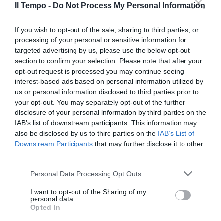
Il Tempo -
Do Not Process My Personal Information
Abusivo il porcile di Corcolle in
cui una scrofa ha ucciso un
50enne e ferito un bimbo di 2
If you wish to opt-out of the sale, sharing to third parties, or
anni
processing of your personal or sensitive information for
targeted advertising by us, please use the below opt-out
13/10/2019
section to confirm your selection. Please note that after your
opt-out request is processed you may continue seeing
interest-based ads based on personal information utilized by
LA TRAGEDIA DI RAVENNA
us or personal information disclosed to third parties prior to
In un video il dramma di
your opt-out. You may separately opt-out of the further
Mirabilandia. Bimbo a testa in
disclosure of your personal information by third parties on the
giù nell'acqua per tre minuti
IAB’s list of downstream participants. This information may
22/06/2019
also be disclosed by us to third parties on the
IAB’s List of
Downstream Participants
that may further disclose it to other
third parties.
TRAGEDIA
Personal Data Processing Opt Outs
Bimbo di 7 anni trovato morto in
casa Fermato il compagno della
I want to opt-out of the Sharing of my
mamma
personal data.
Opted In
27/01/2019