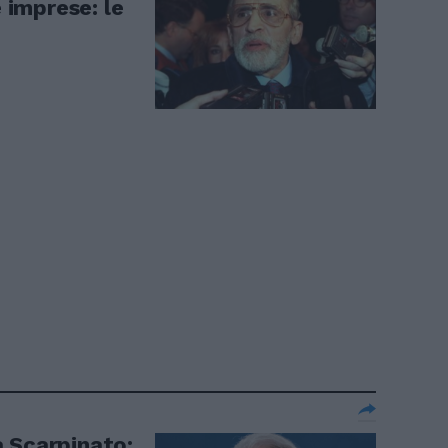
e imprese: le
 Scarpinato: