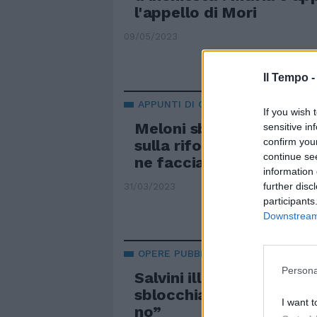
l'appello di Mori
09/05/2023
Il Tempo 
APPUNTI DI GIORGIA
If you wish 
Meloni sbugiarda la sini
sensitive in
confirm you
sulla riforma del fisco,
continue se
ne facciamo”
information 
further disc
31/03/2023
participants
Downstream 
OPERE PUBBLICHE
Persona
Salvini illustra il nuovo 
sblocchiamo gli appalti.
I want t
no”