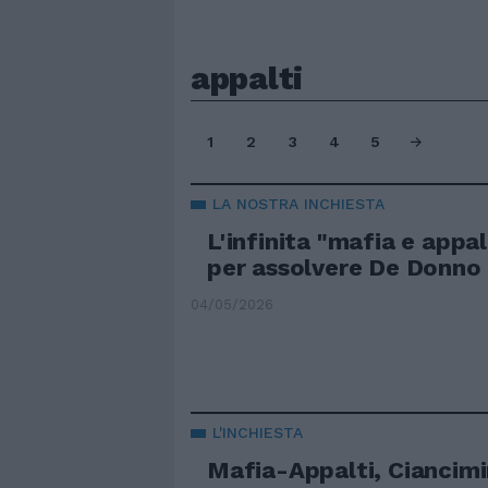
appalti
1
2
3
4
5
LA NOSTRA INCHIESTA
L'infinita "mafia e appalt
per assolvere De Donno 
04/05/2026
L'INCHIESTA
Mafia-Appalti, Ciancimin