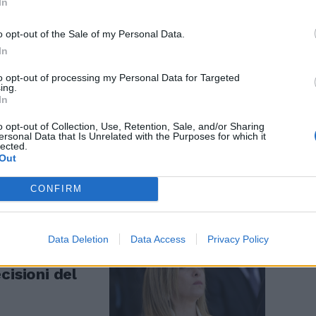
In
o opt-out of the Sale of my Personal Data.
In
to opt-out of processing my Personal Data for Targeted
ing.
In
ci. Salvini:
a nelle
o opt-out of Collection, Use, Retention, Sale, and/or Sharing
ersonal Data that Is Unrelated with the Purposes for which it
lected.
Out
CONFIRM
Data Deletion
Data Access
Privacy Policy
palti e ddl
cisioni del