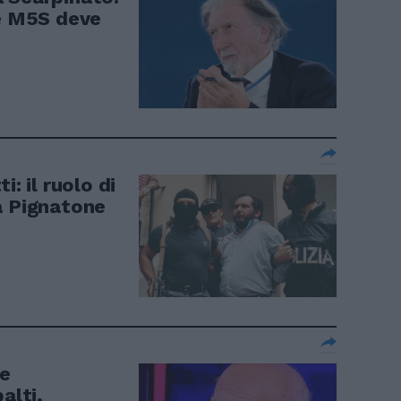
re M5S deve
i: il ruolo di
a Pignatone
e
alti,