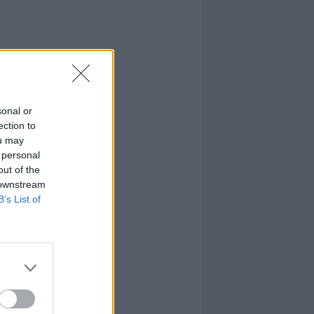
sonal or
ection to
ou may
 personal
out of the
 downstream
B’s List of