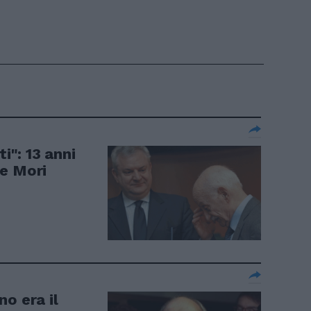
i": 13 anni
e Mori
o era il