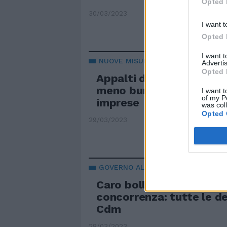
Opted 
30/03/2023
I want t
Opted 
I want 
NUOVE MISURE
Advertis
Opted 
Appalti digitali e più velo
meno burocrazia, fiduci
I want t
of my P
imprese
was col
Opted 
29/03/2023
GOVERNO AL LAVORO
Caro bollette, codice ap
concorrenza: tutte le de
Cdm
28/03/2023