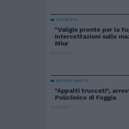
INCHIESTA
"Valigie pronte per la f
intercettazioni sulle ma
Miur
10/09/2022
BUFERA SANITÀ
"Appalti truccati", arres
Policlinico di Foggia
13/12/2021