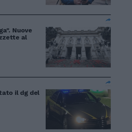
uga". Nuove
zzette al
tato il dg del