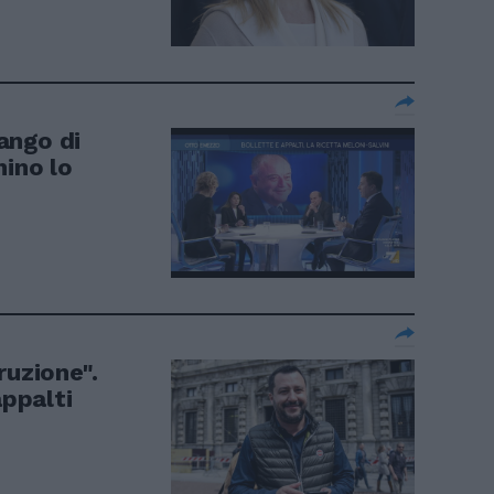
ango di
hino lo
ruzione".
appalti