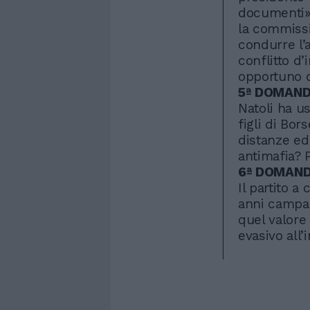
documenti»
la commissi
condurre l’a
conflitto d
opportuno 
5ª DOMAN
Natoli ha u
figli di Bor
distanze ed 
antimafia? 
6ª DOMAN
Il partito a
anni campag
quel valore
evasivo all’