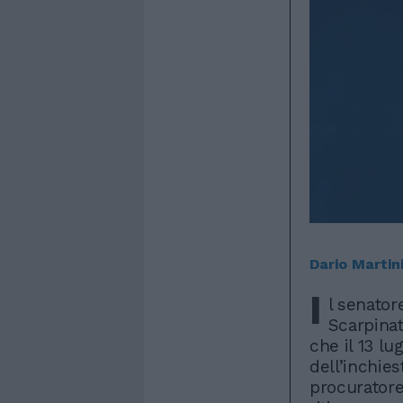
Dario Martin
I
l senator
Scarpinat
che il 13 lu
dell’inchies
procuratore