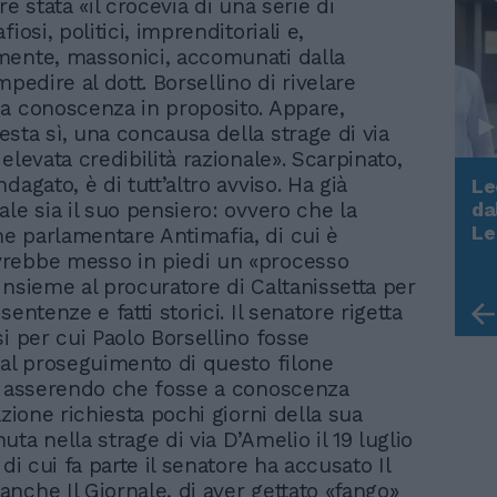
re stata «il crocevia di una serie di
fiosi, politici, imprenditoriali e,
ente, massonici, accomunati dalla
mpedire al dott. Borsellino di rivelare
a conoscenza in proposito. Appare,
sta sì, una concausa della strage di via
elevata credibilità razionale». Scarpinato,
dagato, è di tutt’altro avviso. Ha già
Le
ale sia il suo pensiero: ovvero che la
da
Rudy Giuliani a Come States?
Le
 parlamentare Antimafia, di cui è
Trump, Meloni e la strategia
rebbe messo in piedi un «processo
americana
insieme al procuratore di Caltanissetta per
sentenze e fatti storici. Il senatore rigetta
si per cui Paolo Borsellino fosse
 al proseguimento di questo filone
, asserendo che fosse a conoscenza
azione richiesta pochi giorni della sua
ta nella strage di via D’Amelio il 19 luglio
 di cui fa parte il senatore ha accusato Il
nche Il Giornale, di aver gettato «fango»