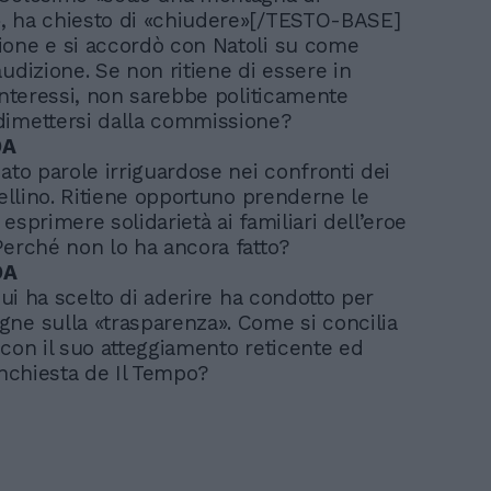
, ha chiesto di «chiudere»[/TESTO-BASE]
one e si accordò con Natoli su come
udizione. Se non ritiene di essere in
’interessi, non sarebbe politicamente
dimettersi dalla commissione?
DA
sato parole irriguardose nei confronti dei
sellino. Ritiene opportuno prenderne le
esprimere solidarietà ai familiari dell’eroe
Perché non lo ha ancora fatto?
DA
 cui ha scelto di aderire ha condotto per
ne sulla «trasparenza». Come si concilia
 con il suo atteggiamento reticente ed
inchiesta de Il Tempo?