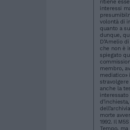
ritiene esse
interessi ma
presumibilm
volontà di i
quanto a su
dunque, que
D’Amelio di 
che non è in
spiegato qu
commissione
membro, av
mediatico» 
stravolgere 
anche la te
interessato
d’inchiesta
dell’archivi
morte avvenu
1992. Il M5S
Tempo, ma a