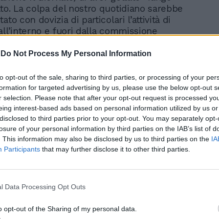
to. La colpa del nostro quotidiano sarebbe
ato con dovizia di particolari l’attività di
all’interno e fuori dalla commissione
in particolare quando ha "apparecchiato"
 dell’ex pm e collega Gioacchino Natoli,
-
Do Not Process My Personal Information
finita «depistante» da De Luca. Come è
perlo? Grazie alle intercettazioni disposte
to opt-out of the sale, sharing to third parties, or processing of your per
a di Caltanissetta. «Avevo il diritto di fare
formation for targeted advertising by us, please use the below opt-out s
ersazione con Natoli - ha tuonato
r selection. Please note that after your opt-out request is processed y
eing interest-based ads based on personal information utilized by us or
- Gli ho solo anticipato una domanda
disclosed to third parties prior to your opt-out. You may separately opt-
ferisse una verità». Eppure di cose da
losure of your personal information by third parties on the IAB’s list of
 ne sono molte. Per questo motivo
. This information may also be disclosed by us to third parties on the
IA
al senatore Scarpinato sei domande a cui
Participants
that may further disclose it to other third parties.
bia intenzione di rispondere.
DA
 ha anticipato una sola domanda di cui
ià la risposta, per quale motivo vi siete
l Data Processing Opt Outs
n 33 telefonate, di cui la «quasi totalità»,
o opt-out of the Sharing of my personal data.
 la procura di Caltanissetta, sono