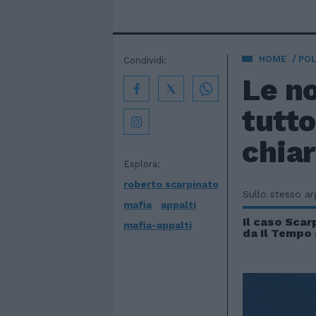
HOME
POL
Condividi:
Le n
tutto
chiar
Esplora:
roberto scarpinato
Sullo stesso a
mafia
appalti
Il caso Scar
mafia-appalti
da Il Tempo