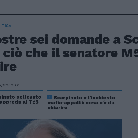
ITICA
ostre sei domande a Sc
 ciò che il senatore M
ire
rgomento:
pinato sollevato
Scarpinato e l'inchiesta
 approda al Tg5
mafia-appalti: cosa c'è da
chiarire