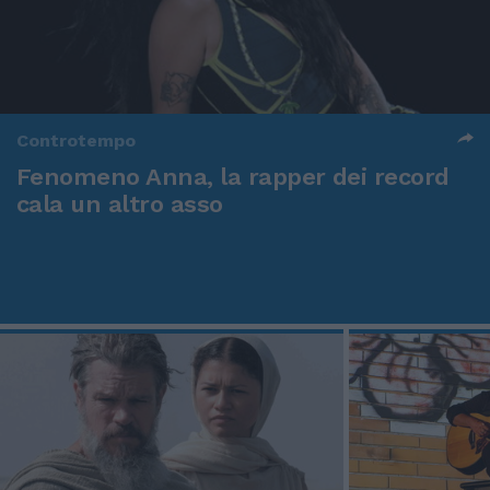
Controtempo
Fenomeno Anna, la rapper dei record
cala un altro asso