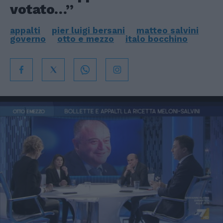
votato…”
appalti
pier luigi bersani
matteo salvini
governo
otto e mezzo
italo bocchino