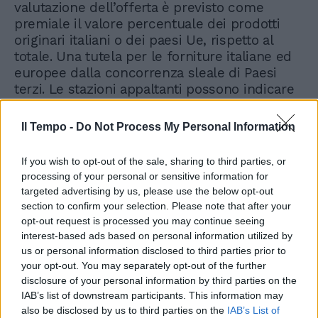
valutazione dell’offerta è previsto come
premiale il valore percentuale dei prodotti
originari italiani o dei paesi Ue, rispetto al
totale. Una tutela per le forniture italiane ed
europee dalla concorrenza sleale di Paesi
terzi. Le stazioni appaltanti possono indicare
anche i criteri di approvvigionamento dei
materiali per rispondere ai più elevati
Il Tempo -
Do Not Process My Personal Information
standard di qualità. Tra i criteri premiali la
valorizzazione delle imprese, che abbiano
If you wish to opt-out of the sale, sharing to third parties, or
sede nel territorio interessato dall’opera».
processing of your personal or sensitive information for
targeted advertising by us, please use the below opt-out
section to confirm your selection. Please note that after your
opt-out request is processed you may continue seeing
interest-based ads based on personal information utilized by
us or personal information disclosed to third parties prior to
your opt-out. You may separately opt-out of the further
“Norme criminogene”. Fango
disclosure of your personal information by third parties on the
di Bersani su Salvini, Bocchino
lo ammutolisce
IAB’s list of downstream participants. This information may
also be disclosed by us to third parties on the
IAB’s List of