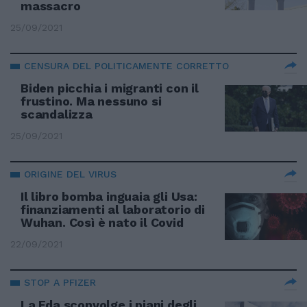
massacro
25/09/2021
CENSURA DEL POLITICAMENTE CORRETTO
Biden picchia i migranti con il
frustino. Ma nessuno si
scandalizza
25/09/2021
ORIGINE DEL VIRUS
Il libro bomba inguaia gli Usa:
finanziamenti al laboratorio di
Wuhan. Così è nato il Covid
22/09/2021
STOP A PFIZER
La Fda sconvolge i piani degli