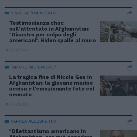
SPARI ALL'IMPAZZATA
Testimonianza choc
sull'attentato in Afghanistan:
"Disastro per colpa degli
americani". Biden spalle al muro
28/08/2021
"AMO IL MIO LAVORO"
La tragica fine di Nicole Gee in
Afghanistan: la giovane marine
uccisa e l'emozionante foto col
neonato
28/08/2021
PAROLA ALL'ESPERTO
"Dilettantismo americano in
Afghanistan, ora può accadere