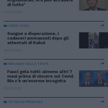
di tutto"
27/08/2021
VIDEO CHOC
Sangue e disperazione, i
cadaveri ammassati dopo gli
attentati di Kabul
26/08/2021
MACIGNO SULLA TESTA
Fauci gela tutti: almeno altri 7
mesi prima di vincere sul Covid.
Ma c'è un'enorme incognita
25/08/2021
ATTACCO FRONTALE