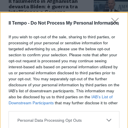
Il fallimento in Afghanistan
devasta Biden: è guerra tra
intelligence e Governo
02/09/2021
Il Tempo -
Do Not Process My Personal Information
If you wish to opt-out of the sale, sharing to third parties, or
ANIMALI A TUTTA BIRRA
processing of your personal or sensitive information for
L'ultima follia degli americani: la
targeted advertising by us, please use the below opt-out
corsa tra maiali. Il finale è
section to confirm your selection. Please note that after your
inaspettato e la folla esplode
opt-out request is processed you may continue seeing
29/08/2021
interest-based ads based on personal information utilized by
us or personal information disclosed to third parties prior to
your opt-out. You may separately opt-out of the further
TERRORE DAL CIELO
disclosure of your personal information by third parties on the
Un nuovo uragano pronto a
IAB’s list of downstream participants. This information may
mettere in ginocchio gli Usa: il
also be disclosed by us to third parties on the
IAB’s List of
terrore per l'arrivo di Ida
Downstream Participants
that may further disclose it to other
third parties.
29/08/2021
Personal Data Processing Opt Outs
ATTENTATO A KABUL