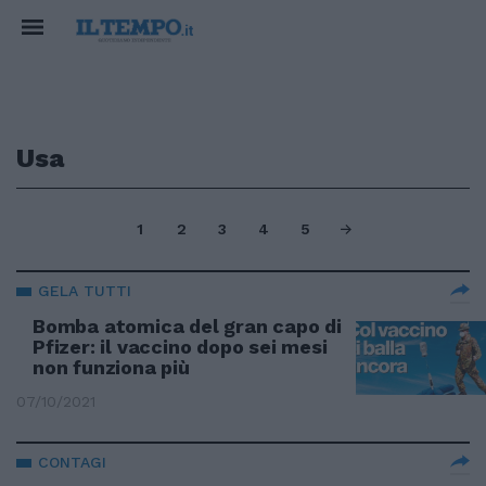
Usa
1
2
3
4
5
GELA TUTTI
Bomba atomica del gran capo di
Pfizer: il vaccino dopo sei mesi
non funziona più
07/10/2021
CONTAGI