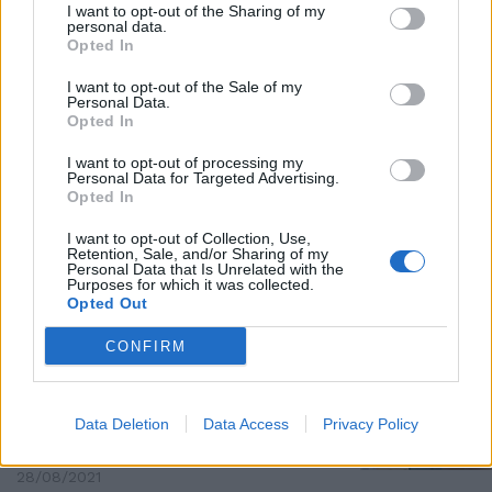
I want to opt-out of the Sharing of my
personal data.
Addio Nicole che salvavi i
Opted In
neonati. Portata in cielo dalle
bombe Isis
I want to opt-out of the Sale of my
Personal Data.
29/08/2021
Opted In
I want to opt-out of processing my
INADEGUATO
Personal Data for Targeted Advertising.
Opted In
Bomba di Bisignani sugli Usa:
Biden è pronto a lasciare. Addio
I want to opt-out of Collection, Use,
vicino dopo il disastro
Retention, Sale, and/or Sharing of my
Afghanistan
Personal Data that Is Unrelated with the
Purposes for which it was collected.
29/08/2021
Opted Out
CONFIRM
STASERA ITALIA
“Clamoroso errore, mai visto un
flop così”. Biden fatto a pezzi sul
Data Deletion
Data Access
Privacy Policy
fallimento Afghanistan
28/08/2021