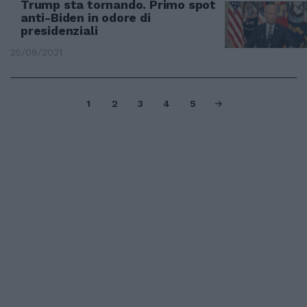
Trump sta tornando. Primo spot
anti-Biden in odore di
presidenziali
25/08/2021
1
2
3
4
5