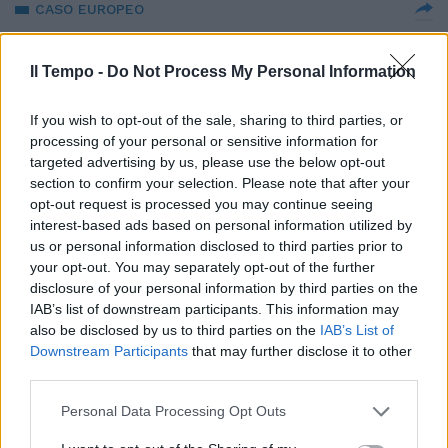
CASO EUROPEO
Vaccino, bomba di Burioni sulle
dosi non acquistate: qualcuno
Il Tempo -
Do Not Process My Personal Information
dovrà risponderne
24/02/2021
If you wish to opt-out of the sale, sharing to third parties, or
processing of your personal or sensitive information for
targeted advertising by us, please use the below opt-out
FUNZIONA
section to confirm your selection. Please note that after your
"Riducono mortalità e ricoveri".
opt-out request is processed you may continue seeing
Ecco il cocktail di anticorpi
interest-based ads based on personal information utilized by
monoclonali: ci salverà dal
us or personal information disclosed to third parties prior to
Covid?
your opt-out. You may separately opt-out of the further
disclosure of your personal information by third parties on the
26/01/2021
IAB’s list of downstream participants. This information may
also be disclosed by us to third parties on the
IAB’s List of
SIPARIETTO COVID
Downstream Participants
that may further disclose it to other
third parties.
Fabio Fazio lancia il reality del
vaccino. L'iniezione in diretta
Personal Data Processing Opt Outs
spacca i social
10/01/2021