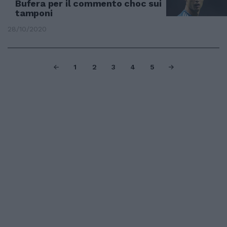
Bufera per il commento choc sui
tamponi
28/10/2020
1
2
3
4
5