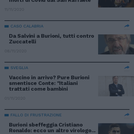
11/11/2020
CASO CALABRIA
Da Salvini a Burioni, tutti contro
Zuccatelli
08/11/2020
SVEGLIA
Vaccino in arrivo? Pure Burioni
smentisce Conte: "Italiani
trattati come bambini
01/11/2020
FALLO DI FRUSTRAZIONE
Burioni sbeffeggia Cristiano
Ronaldo: ecco un altro virologo...