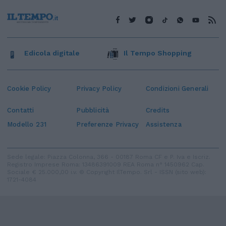
Edicola digitale
Il Tempo Shopping
Cookie Policy
Privacy Policy
Condizioni Generali
Contatti
Pubblicità
Credits
Modello 231
Preferenze Privacy
Assistenza
Sede legale: Piazza Colonna, 366 - 00187 Roma CF e P. Iva e Iscriz.
Registro Imprese Roma: 13486391009 REA Roma n° 1450962 Cap.
Sociale € 25.000,00 i.v. © Copyright IlTempo. Srl - ISSN (sito web):
1721-4084
TORNA SU