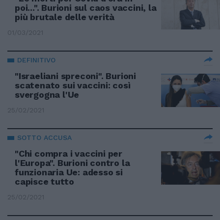
poi...". Burioni sul caos vaccini, la
più brutale delle verità
01/03/2021
DEFINITIVO
"Israeliani spreconi". Burioni
scatenato sui vaccini: così
svergogna l'Ue
25/02/2021
SOTTO ACCUSA
"Chi compra i vaccini per
l'Europa". Burioni contro la
funzionaria Ue: adesso si
capisce tutto
25/02/2021