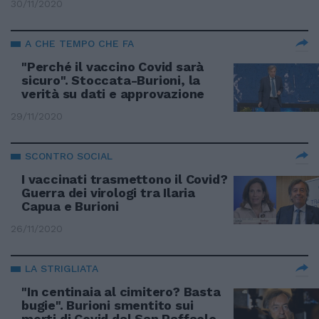
30/11/2020
A CHE TEMPO CHE FA
"Perché il vaccino Covid sarà
sicuro". Stoccata-Burioni, la
verità su dati e approvazione
29/11/2020
SCONTRO SOCIAL
I vaccinati trasmettono il Covid?
Guerra dei virologi tra Ilaria
Capua e Burioni
26/11/2020
LA STRIGLIATA
"In centinaia al cimitero? Basta
bugie". Burioni smentito sui
morti di Covid dal San Raffaele