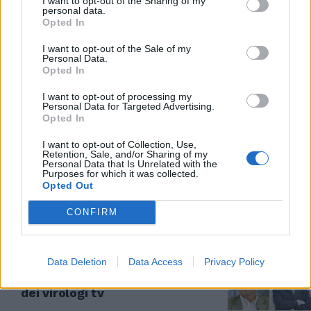
I want to opt-out of the Sharing of my
personal data.
Opted In
CHE GAFFE
I want to opt-out of the Sale of my
Personal Data.
"Burioni o Burini". Storace
Opted In
bacchetta il prof sul tweet
scandaloso
I want to opt-out of processing my
Personal Data for Targeted Advertising.
16/12/2020
Opted In
I want to opt-out of Collection, Use,
IL PROF
Retention, Sale, and/or Sharing of my
Personal Data that Is Unrelated with the
Covid e vaccino, lezioni sulla
Purposes for which it was collected.
libertà da Burioni? Anche no
Opted Out
01/12/2020
CONFIRM
LO STUDIO
Data Deletion
Data Access
Privacy Policy
Crisanti oscura Burioni ma è
"poco coerente". Ecco le pagelle
dei virologi tv