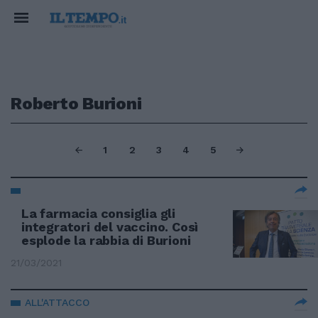
Roberto Burioni
1
2
3
4
5
La farmacia consiglia gli
integratori del vaccino. Così
esplode la rabbia di Burioni
21/03/2021
ALL'ATTACCO