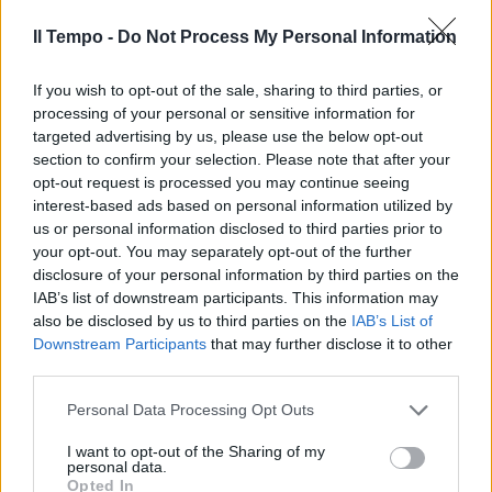
dove finiscono i migranti
dell'Ocean Viking
Il Tempo -
Do Not Process My Personal Information
11/11/2022
If you wish to opt-out of the sale, sharing to third parties, or
processing of your personal or sensitive information for
ODISSEA
targeted advertising by us, please use the below opt-out
Sbarcati ma non sono in Francia:
section to confirm your selection. Please note that after your
dove si trovano i migranti
opt-out request is processed you may continue seeing
interest-based ads based on personal information utilized by
11/11/2022
us or personal information disclosed to third parties prior to
your opt-out. You may separately opt-out of the further
SCONTRO APERTO
disclosure of your personal information by third parties on the
IAB’s list of downstream participants. This information may
Ocean Viking, ecco i migranti e
also be disclosed by us to third parties on the
IAB’s List of
la Francia tuona contro l'Italia:
Downstream Participants
that may further disclose it to other
"Fiducia rotta"
third parties.
11/11/2022
Personal Data Processing Opt Outs
SOLIDARIETÀ UE
I want to opt-out of the Sharing of my
personal data.
La Francia naufraga sui
Opted In