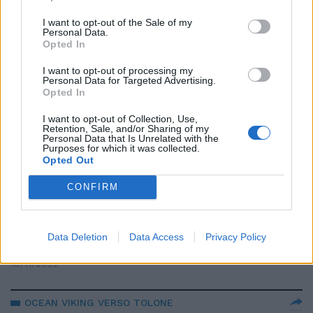
migranti: “Italia disumana”. E
parte il boicottaggio
I want to opt-out of the Sale of my
Personal Data.
11/11/2022
Opted In
I want to opt-out of processing my
Personal Data for Targeted Advertising.
SCONTRO TOTALE
Opted In
Sui migranti ritorsione della
Francia. E Tajani attacca:
I want to opt-out of Collection, Use,
Retention, Sale, and/or Sharing of my
"Reazione sproporzionata"
Personal Data that Is Unrelated with the
Purposes for which it was collected.
10/11/2022
Opted Out
CONFIRM
CONTESA SUI MIGRANTI
Agenti alla frontiera e soccorso
Ue: la Francia e Bruxelles
Data Deletion
Data Access
Privacy Policy
fregano l’Italia
10/11/2022
OCEAN VIKING VERSO TOLONE