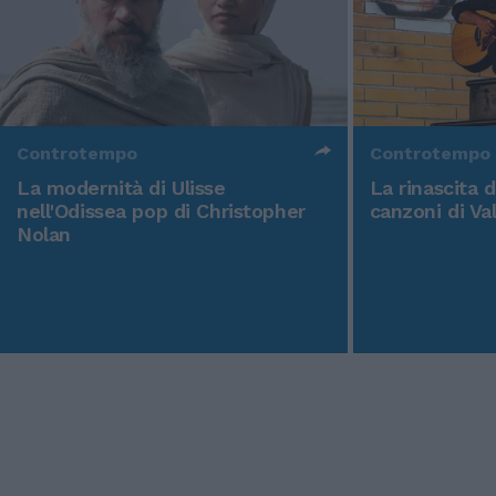
Controtempo
Controtempo
La modernità di Ulisse
La rinascita 
nell'Odissea pop di Christopher
canzoni di Va
Nolan