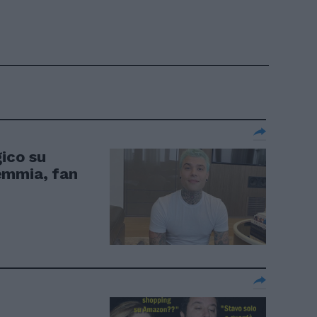
gico su
emmia, fan