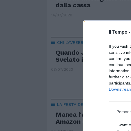
dalla cassa
14/07/2020
Il Tempo 
CHI L'AVREBBE DETTO
If you wish 
Quando Jeff Bezos facev
sensitive in
Svelato il segreto di A
confirm you
continue se
03/07/2020
information 
further disc
participants
Downstream 
LA FESTA DEGLI SPECULATORI
Persona
Manca l'alcool nei supe
Amazon un litro a 20 eu
I want t