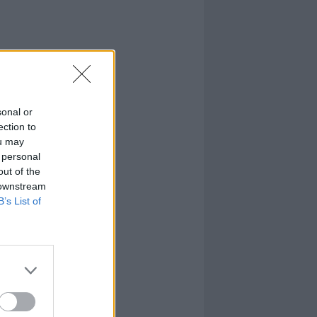
sonal or
ection to
ou may
 personal
out of the
 downstream
B’s List of