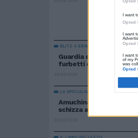
05/04/2020
Opted 
I want t
Opted 
I want 
Advertis
Opted 
BLITZ A EBAY E AMAZON
I want t
Guardia di Finanza a cac
of my P
furbetti dell'Amuchina
was col
Opted 
29/02/2020
LA SPECULAZIONE
Amuchina gel introvabile
schizza alle stelle
23/02/2020
IL LIBRO PIÙ LETTO