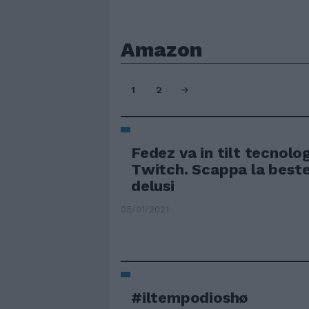
Amazon
1
2
Fedez va in tilt tecnolo
Twitch. Scappa la best
delusi
05/01/2021
#iltempodioshø