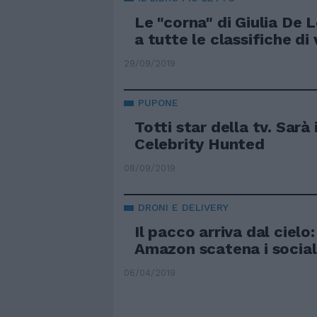
Le "corna" di Giulia De L
a tutte le classifiche di
29/09/2019
PUPONE
Totti star della tv. Sarà i
Celebrity Hunted
08/09/2019
DRONI E DELIVERY
Il pacco arriva dal cielo: 
Amazon scatena i socia
06/04/2019