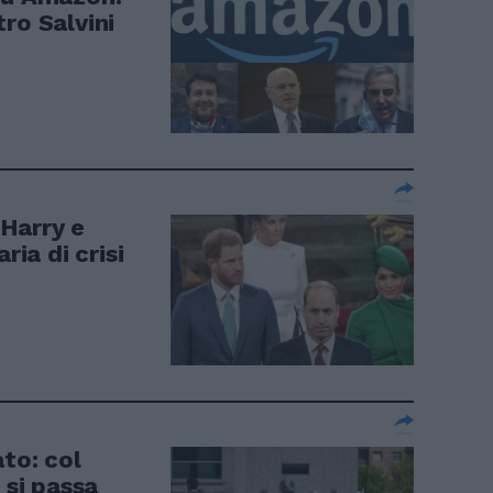
ro Salvini
Harry e
ria di crisi
to: col
 si passa