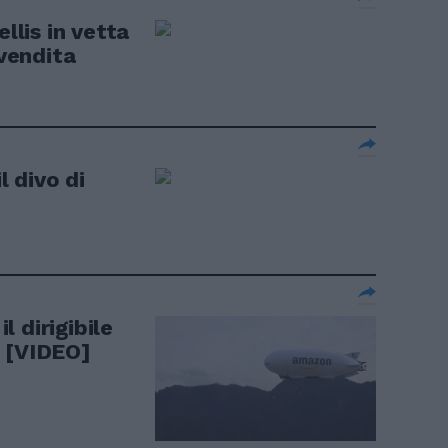
ellis in vetta
 vendita
l divo di
il dirigibile
l [VIDEO]