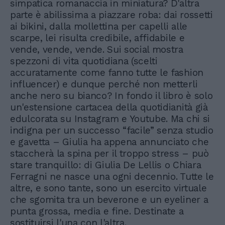
simpatica romanaccia in miniatura? D'altra
parte è abilissima a piazzare roba: dai rossetti
ai bikini, dalla mollettina per capelli alle
scarpe, lei risulta credibile, affidabile e
vende, vende, vende. Sui social mostra
spezzoni di vita quotidiana (scelti
accuratamente come fanno tutte le fashion
influencer) e dunque perché non metterli
anche nero su bianco? In fondo il libro è solo
un'estensione cartacea della quotidianità già
edulcorata su Instagram e Youtube. Ma chi si
indigna per un successo “facile” senza studio
e gavetta – Giulia ha appena annunciato che
staccherà la spina per il troppo stress – può
stare tranquillo: di Giulia De Lellis o Chiara
Ferragni ne nasce una ogni decennio. Tutte le
altre, e sono tante, sono un esercito virtuale
che sgomita tra un beverone e un eyeliner a
punta grossa, media e fine. Destinate a
sostituirsi l'una con l'altra.