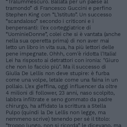
“Tralummescuro. Ballata per un paese al
tramondo” di Francesco Guccini e perfino
Stephen King con “L'Istituto”. Un successo
“scandaloso” secondo i criticoni e i
benpensanti: l'ex corteggiatrice di
“UominieDonne”, colei che si è vantata (anche
nella sua operetta prima) di non aver mai
letto un libro in vita sua, ha più lettori delle
pene impegnate. Ohhh, com'è ridotta l'Italia!
Lei ha risposto ai detrattori con ironia: "Giuro
che non lo faccio più". Ma il successo di
Giulia De Lellis non deve stupire: è furba
come una volpe, letale come una faina in un
pollaio. L'ex gieffina, oggi influencer da oltre
4 milioni di follower, 23 anni, naso scolpito,
labbra infiltrate e seno gommato da padre
chirurgo, ha affidato la scrittura a Stella
Pulpo (quindi la De Lellis non legge, ma
nemmeno scrive) tenendo per sé il titolo:
“troppo lungo, non si ricorda” le dicevano, ma