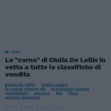
HOME
Le "corna" di Giulia De Lellis in
vetta a tutte le classifiche di
vendita
giulia de lellis
stella pulpo
le corna stanno eb
mondadori electa
mondadori
amazon
ibs
libro
andrea damante