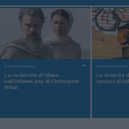
Controtempo
Controtempo
La modernità di Ulisse
La rinascita 
nell'Odissea pop di Christopher
canzoni di Va
Nolan