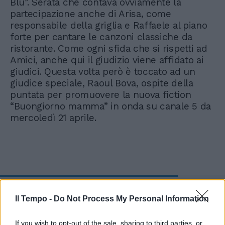
Blu”. Serata che contava ovviamente la
partecipazione anche di Arisa, come
responsabile della griglia e Raffaele al piano
forte per cantare le canzoni classiche da
ristorante. Come ogni sfida che si rispetti ad
Amici, anche qui il giudizio viene affidato ai
giudici. Questa volta però è toccato ad un
giudice speciale, Raoul Bova, ospite della
puntata per promuovere la nuova fiction
“Buongiorno mamma” in onda su canale 5 da
mercoledì 21 aprile.
Lacrime in studio ad Amici. La
piccola Olivia conquista tutti
Il Tempo -
Do Not Process My Personal Information
If you wish to opt-out of the sale, sharing to third parties, or