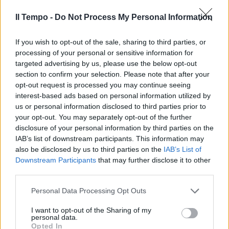
impegni". Trump? "Non mi pento
di nulla"
Il Tempo -
Do Not Process My Personal Information
08/07/2026
If you wish to opt-out of the sale, sharing to third parties, or
processing of your personal or sensitive information for
FUOCO AMICO A NAPOLI
targeted advertising by us, please use the below opt-out
La festa del campo largo nel
section to confirm your selection. Please note that after your
caos: "Farsa elettorale", blitz
opt-out request is processed you may continue seeing
sinistro in piazza
interest-based ads based on personal information utilized by
us or personal information disclosed to third parties prior to
08/07/2026
your opt-out. You may separately opt-out of the further
disclosure of your personal information by third parties on the
NEL CAMPO LARGO
IAB’s list of downstream participants. This information may
also be disclosed by us to third parties on the
IAB’s List of
Il derby rusticano Elly-Conte:
Downstream Participants
that may further disclose it to other
divisi su tutto, alleati per forza
third parties.
07/07/2026
Personal Data Processing Opt Outs
COMMISSIONE COVID
I want to opt-out of the Sharing of my
personal data.
Ora negherà anche di chiamarsi
Opted In