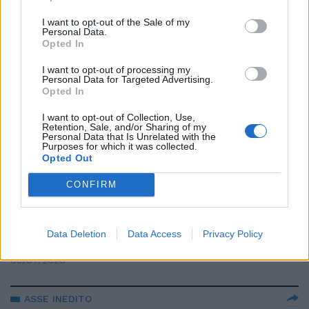
Giuseppe. Capezzone: i dieci
punti che inchiodano Conte
I want to opt-out of the Sale of my
Personal Data.
07/07/2026
Opted In
I want to opt-out of processing my
Personal Data for Targeted Advertising.
SONDAGGIO IMMIGRAZIONE
Opted In
Gli italiani dicono sì ai rimpatri e
no agli ingressi. Bagno di realtà
I want to opt-out of Collection, Use,
Retention, Sale, and/or Sharing of my
per la sinistra
Personal Data that Is Unrelated with the
Purposes for which it was collected.
05/07/2026
Opted Out
CONFIRM
BIGNAMI: HANNO FACCIA COME IL COVID
"Se Conte e gli altri sono
convinti del danno erariale
Data Deletion
Data Access
Privacy Policy
rinuncino allo scudo"
05/07/2026
ASSE INEDITO