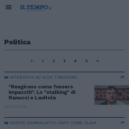
Politica
1
2
3
4
5
INTERVISTA AD ALDO TORCHIARO
"Reagirono come fossero
impazziti". Lo "stalking" di
Ranucci e Lavitola
14/07/2026
SERVIZI GIORNALISTICI USATI COME CLAVA