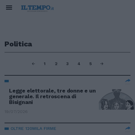
Politica
1
2
3
4
5
Legge elettorale, tre donne e un
generale. Il retroscena di
Bisignani
19/07/2026
OLTRE 120MILA FIRME