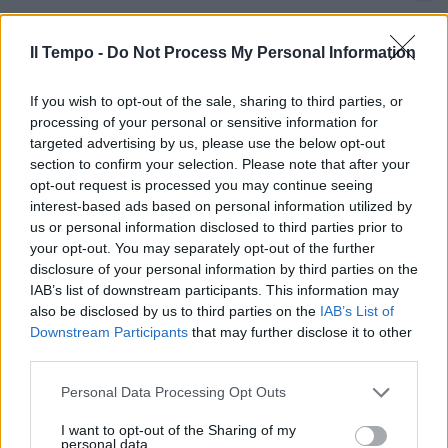
Ancora guai per Conte. L'altolà
di Appendino che flirta con
Il Tempo -
Do Not Process My Personal Information
Dibba: o io o Renzi
18/07/2026
If you wish to opt-out of the sale, sharing to third parties, or
processing of your personal or sensitive information for
targeted advertising by us, please use the below opt-out
5 STELLE
section to confirm your selection. Please note that after your
Ancora guai per Conte. L'altolà
opt-out request is processed you may continue seeing
di Appendino che flirta con
interest-based ads based on personal information utilized by
Dibba: o io o Renzi
us or personal information disclosed to third parties prior to
your opt-out. You may separately opt-out of the further
18/07/2026
disclosure of your personal information by third parties on the
IAB’s list of downstream participants. This information may
DDL SICUREZZA
also be disclosed by us to third parties on the
IAB’s List of
Downstream Participants
that may further disclose it to other
"Mi aggredisci? Mi difendo".
third parties.
Meloni: nessun risarcimento a
chi commette reati
Personal Data Processing Opt Outs
17/07/2026
I want to opt-out of the Sharing of my
personal data.