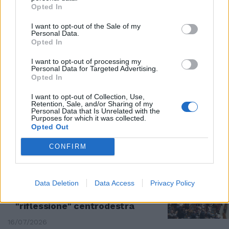
Opted In
GIOIELLIERE
Nordio per la grazia a Roggero va
I want to opt-out of the Sale of my
Personal Data.
al Colle, la sinistra impazzisce.
Opted In
Non si può chiedere clemenza?
17/07/2026
I want to opt-out of processing my
Personal Data for Targeted Advertising.
Opted In
ESCLUSIVO
I want to opt-out of Collection, Use,
Retention, Sale, and/or Sharing of my
Cara Procura, ti scrivo. ecco la
Personal Data that Is Unrelated with the
lettera di Arcuri al procuratore
Purposes for which it was collected.
Prestipino
Opted Out
17/07/2026
CONFIRM
RIFORME
Data Deletion
Data Access
Privacy Policy
Legge elettorale: ok della
Camera. Ora al Senato dopo
"riflessione" centrodestra
16/07/2026