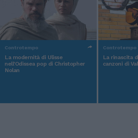
Controtempo
Controtempo
La modernità di Ulisse
La rinascita 
nell'Odissea pop di Christopher
canzoni di Va
Nolan