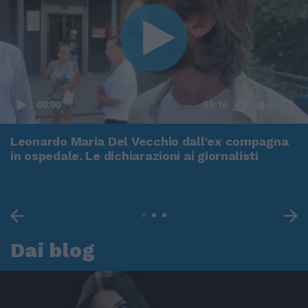
00:00
01:16
Leonardo Maria Del Vecchio dall'ex compagna
in ospedale. Le dichiarazioni ai giornalisti
Dai blog