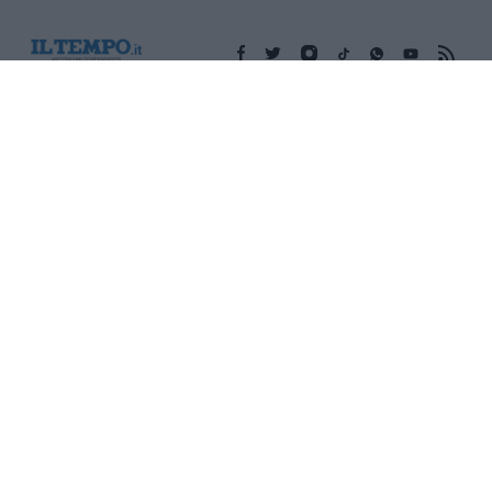
Edicola digitale
Il Tempo Shopping
Cookie Policy
Privacy Policy
Condizioni Generali
Contatti
Pubblicità
Credits
Modello 231
Preferenze Privacy
Assistenza
Sede legale: Piazza Colonna, 366 - 00187 Roma CF e P. Iva e
Iscriz. Registro Imprese Roma: 13486391009 REA Roma n°
1450962 Cap. Sociale € 25.000,00 i.v. © Copyright IlTempo. Srl -
ISSN (sito web): 1721-4084
TORNA SU