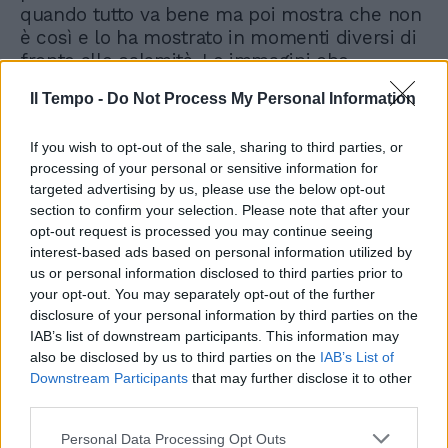
quando tutto va bene ma poi mostra che non
è così e lo ha mostrato in momenti diversi di
fronte alle calamità. Le immagini che
vediamo sono quelle di ieri, dell'altro ieri e
Il Tempo -
Do Not Process My Personal Information
saranno anche quelle di domani con gli
stessi servizi e le stesse promesse. Bisogna
If you wish to opt-out of the sale, sharing to third parties, or
dire basta".
processing of your personal or sensitive information for
targeted advertising by us, please use the below opt-out
section to confirm your selection. Please note that after your
opt-out request is processed you may continue seeing
interest-based ads based on personal information utilized by
us or personal information disclosed to third parties prior to
your opt-out. You may separately opt-out of the further
disclosure of your personal information by third parties on the
IAB’s list of downstream participants. This information may
also be disclosed by us to third parties on the
IAB’s List of
Downstream Participants
that may further disclose it to other
third parties.
Personal Data Processing Opt Outs