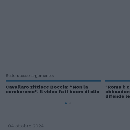
Sullo stesso argomento:
Cavallaro zittisce Boccia: “Non la
"Roma è 
cercheremo”. Il video fa il boom di clic
abbandona
difende l
04 ottobre 2024