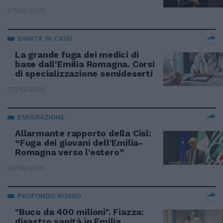
07/10/2025
SANITÀ IN CRISI
La grande fuga dei medici di
base dall'Emilia Romagna. Corsi
di specializzazione semideserti
07/10/2025
EMIGRAZIONE
Allarmante rapporto della Cisl:
“Fuga dei giovani dell'Emilia-
Romagna verso l'estero”
01/08/2025
PROFONDO ROSSO
"Buco da 400 milioni". Fiazza:
disastro sanità in Emilia