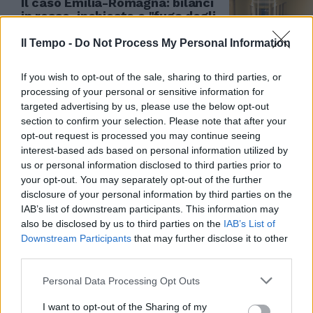
Il caso Emilia-Romagna: bilanci
in rosso, inchieste e "fuga degli
infermieri"
Il Tempo -
Do Not Process My Personal Information
09/07/2025
If you wish to opt-out of the sale, sharing to third parties, or
CRITICITÀ DI BILANCIO
processing of your personal or sensitive information for
targeted advertising by us, please use the below opt-out
Forza Italia attacca sulla
section to confirm your selection. Please note that after your
gestione dei conti dell'Emilia
opt-out request is processed you may continue seeing
Romagna: “Disavanzo da 72
interest-based ads based on personal information utilized by
milioni nella sanità”
us or personal information disclosed to third parties prior to
23/06/2025
your opt-out. You may separately opt-out of the further
disclosure of your personal information by third parties on the
IAB’s list of downstream participants. This information may
LA PENISOLA ISLAMICA
also be disclosed by us to third parties on the
IAB’s List of
Saman Abbas, altri casi nella
Downstream Participants
that may further disclose it to other
rossa Emilia: donne schiave della
third parties.
sharia
Personal Data Processing Opt Outs
09/06/2025
I want to opt-out of the Sharing of my