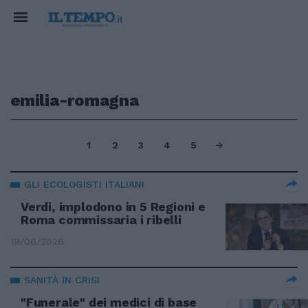
emilia-romagna
1
2
3
4
5
GLI ECOLOGISTI ITALIANI
Verdi, implodono in 5 Regioni e
Roma commissaria i ribelli
19/06/2026
SANITÀ IN CRISI
"Funerale" dei medici di base