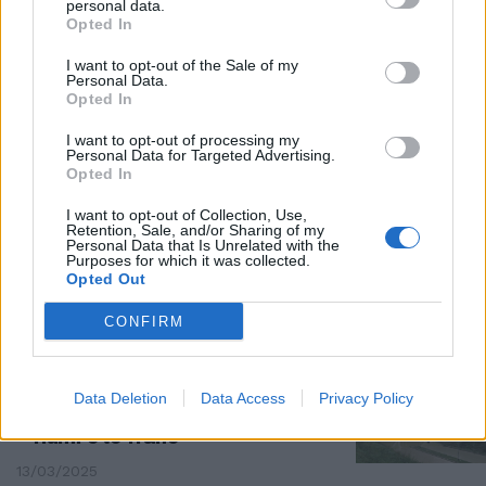
personal data.
SANITÀ IN ROSSO
Opted In
"Nelle casse mancano 10
I want to opt-out of the Sale of my
milioni". Ticket, il buco in Emilia
Personal Data.
Romagna
Opted In
27/05/2025
I want to opt-out of processing my
Personal Data for Targeted Advertising.
Opted In
EMILIA-ROMAGNA
I want to opt-out of Collection, Use,
"Grave situazione di criticità".
Retention, Sale, and/or Sharing of my
Maltempo, Musumeci forma la
Personal Data that Is Unrelated with the
Purposes for which it was collected.
mobilitazione
Opted Out
14/03/2025
CONFIRM
I RISCHI
Scatta l'allerta rossa in Emilia-
Data Deletion
Data Access
Privacy Policy
Romagna. E torna la paura per i
fiumi e le frane
13/03/2025