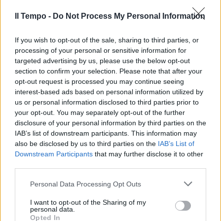
masticato pane e politica". E "tutti sanno che
Il Tempo -
Do Not Process My Personal Information
questo non era titolo di merito ai suoi occhi",
chiosa l'ex leader di An. Sulla tenuta del
If you wish to opt-out of the sale, sharing to third parties, or
governo, Fini afferma che Berlusconi "non è
processing of your personal or sensitive information for
un irresponsabile, e detto da me a un certo
targeted advertising by us, please use the below opt-out
significato". "Basta vedere i ministri di Forza
section to confirm your selection. Please note that after your
Italia, penso ad Antonio Tajani, che danno
opt-out request is processed you may continue seeing
ampia garanzia di continuità nell’azione di
interest-based ads based on personal information utilized by
governo".
us or personal information disclosed to third parties prior to
your opt-out. You may separately opt-out of the further
disclosure of your personal information by third parties on the
IAB’s list of downstream participants. This information may
also be disclosed by us to third parties on the
IAB’s List of
Downstream Participants
that may further disclose it to other
third parties.
"Avevo torto". Fini a briglia
sciolta su Meloni, l'amara
Personal Data Processing Opt Outs
ammissione in tv
I want to opt-out of the Sharing of my
personal data.
Opted In