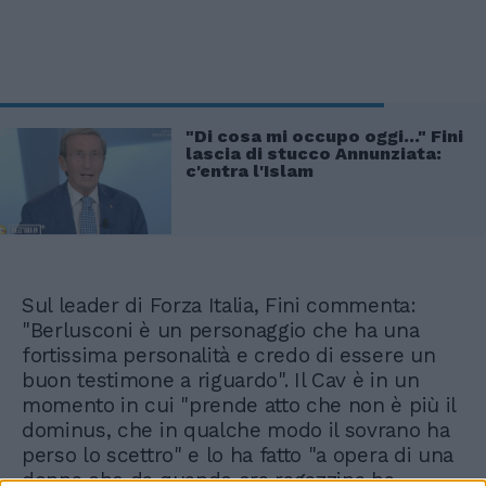
"Di cosa mi occupo oggi..." Fini
lascia di stucco Annunziata:
c'entra l'Islam
Sul leader di Forza Italia, Fini commenta:
"Berlusconi è un personaggio che ha una
fortissima personalità e credo di essere un
buon testimone a riguardo". Il Cav è in un
momento in cui "prende atto che non è più il
dominus, che in qualche modo il sovrano ha
perso lo scettro" e lo ha fatto "a opera di una
donna che da quando era ragazzina ha