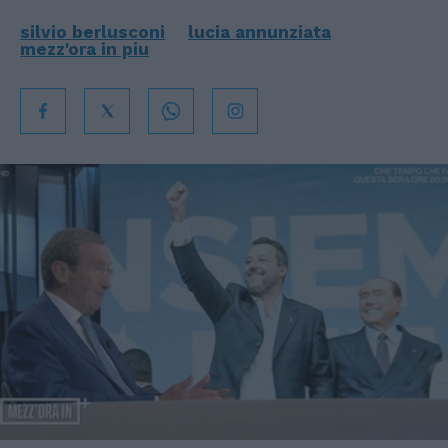
silvio berlusconi
lucia annunziata
mezz'ora in piu