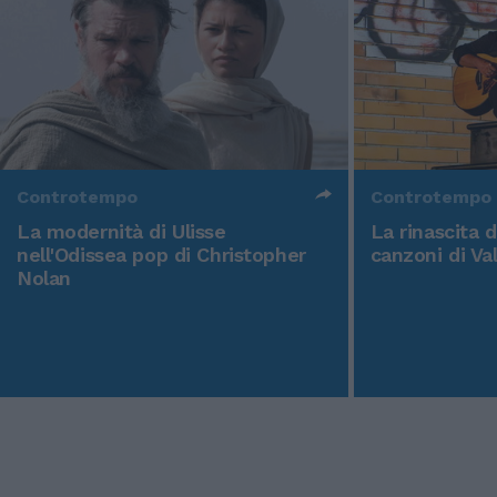
Controtempo
Controtempo
La modernità di Ulisse
La rinascita 
nell'Odissea pop di Christopher
canzoni di Va
Nolan