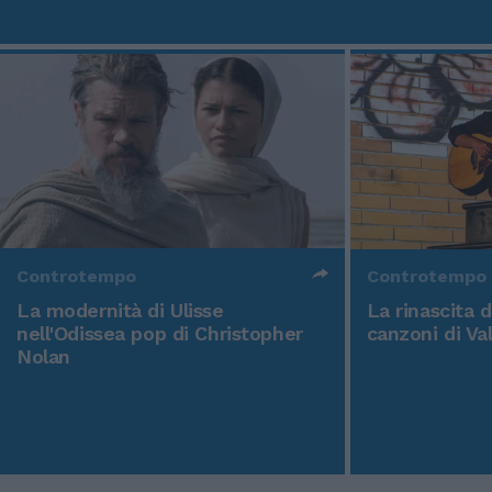
Controtempo
Controtempo
La modernità di Ulisse
La rinascita 
nell'Odissea pop di Christopher
canzoni di Va
Nolan