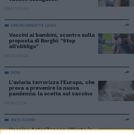
09/07/2024
EMENDAMENTO LEGA
Vaccini ai bambini, scontro sulla
proposta di Borghi: "Stop
all'obbligo"
06/07/2024
DOSI
L'aviaria terrorizza l'Europa, che
prova a prevenire la nuova
pandemia: la scelta sul vaccino
11/06/2024
ANTI-COVID
Vaccino AstraZeneca ritirato in