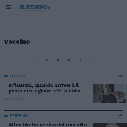
vaccino
1
2
3
4
5
MALANNI
Influenza, quando arriverà il
picco di stagione: c'è la data
01/12/2025
EPIDEMIA
Altro bimbo ucciso dal morbillo