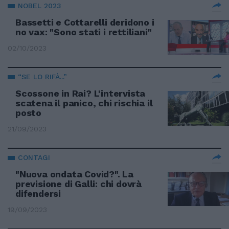
NOBEL 2023
Bassetti e Cottarelli deridono i
no vax: "Sono stati i rettiliani"
02/10/2023
“SE LO RIFÀ...”
Scossone in Rai? L'intervista
scatena il panico, chi rischia il
posto
21/09/2023
CONTAGI
"Nuova ondata Covid?". La
previsione di Galli: chi dovrà
difendersi
19/09/2023