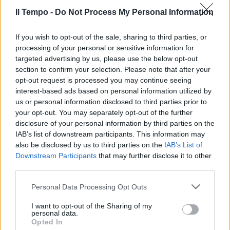
tutto il mondo: clamorosa
marcia indietro
Il Tempo -
Do Not Process My Personal Information
08/05/2024
If you wish to opt-out of the sale, sharing to third parties, or
processing of your personal or sensitive information for
NUMERI DA INCUBO
targeted advertising by us, please use the below opt-out
section to confirm your selection. Please note that after your
Morbillo e pertosse spaventano
opt-out request is processed you may continue seeing
l'Europa. Pochi vaccini e boom di
interest-based ads based on personal information utilized by
infezioni
us or personal information disclosed to third parties prior to
23/04/2024
your opt-out. You may separately opt-out of the further
disclosure of your personal information by third parties on the
IAB’s list of downstream participants. This information may
CASI IN SALITA
also be disclosed by us to third parties on the
IAB’s List of
Incubo morbillo nel Lazio: paura
Downstream Participants
that may further disclose it to other
e maglia nera italiana
third parties.
09/04/2024
Personal Data Processing Opt Outs
I want to opt-out of the Sharing of my
personal data.
Opted In
Pfizergate, chi è il vero