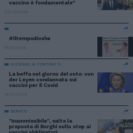
vaccino è fondamentale”
03/03/2025
#iltempodioshø
19/10/2024
ACCESSO AI CONTRATTI
La beffa nel giorno del voto: von
der Leyen condannata sui
vaccini per il Covid
18/07/2024
SENATO
"Inammissibile", salta la
proposta di Borghi sullo stop ai
vaccini obbligatori