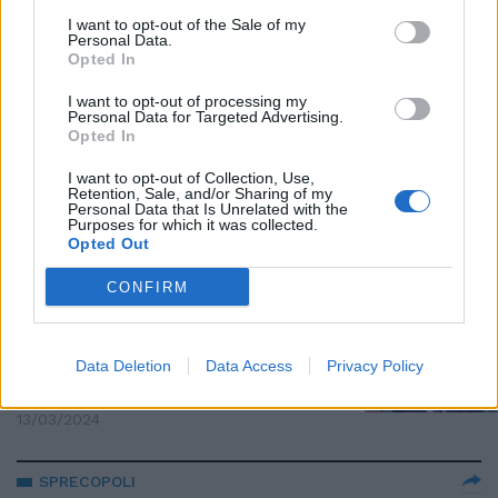
obiettivo. Il retroscena di
I want to opt-out of the Sale of my
Paragone sul caso vaccini-Ue
Personal Data.
Opted In
04/04/2024
I want to opt-out of processing my
Personal Data for Targeted Advertising.
DOSI ANTI-COVID
Opted In
Scoppia il “caso vaccini” Ue:
I want to opt-out of Collection, Use,
Ursula nei guai per gli sms con
Retention, Sale, and/or Sharing of my
Pfizer
Personal Data that Is Unrelated with the
Purposes for which it was collected.
02/04/2024
Opted Out
CONFIRM
NOVAX
Scusatevi per le bugie: Burioni si
scatena dopo il nuovo studio sul
Data Deletion
Data Access
Privacy Policy
vaccino
13/03/2024
SPRECOPOLI