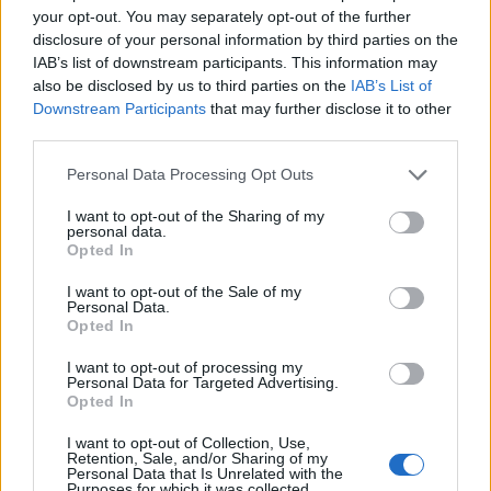
malessere
(44,2%), piressia (include lo
stato
your opt-out. You may separately opt-out of the further
febbricitante
(33,6%) e febbre >38°C (7,9%)),
disclosure of your personal information by third parties on the
brividi (31,9%), artralgia (26,4%) e nausea
IAB’s list of downstream participants. This information may
also be disclosed by us to third parties on the
IAB’s List of
(21,9%). La maggior parte delle reazioni
Downstream Participants
that may further disclose it to other
avverse è stata di severità da lieve a
third parties.
moderata e di solito si è risolta entro alcuni
giorni dalla vaccinazione. Se confrontate con
Personal Data Processing Opt Outs
la prima dose, le reazioni avverse riferite
dopo la seconda dose sono state più lievi e
I want to opt-out of the Sharing of my
personal data.
segnalate meno frequentemente”.
Opted In
I want to opt-out of the Sale of my
Personal Data.
Opted In
I want to opt-out of processing my
Personal Data for Targeted Advertising.
Opted In
I want to opt-out of Collection, Use,
Retention, Sale, and/or Sharing of my
Personal Data that Is Unrelated with the
Purposes for which it was collected.