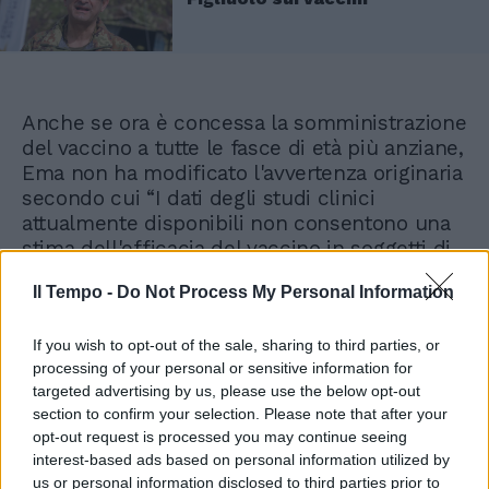
Anche se ora è concessa la somministrazione
del vaccino a tutte le fasce di età più anziane,
Ema non ha modificato l'avvertenza originaria
secondo cui “I dati degli studi clinici
attualmente disponibili non consentono una
stima dell'efficacia del vaccino in soggetti di
età superiore ai 55 anni”.
Il Tempo -
Do Not Process My Personal Information
Quanto alle altre possibili reazioni avverse
If you wish to opt-out of the sale, sharing to third parties, or
lievi vengono indicate le seguenti: “Le
processing of your personal or sensitive information for
reazioni avverse segnalate più
targeted advertising by us, please use the below opt-out
frequentemente sono state
dolorabilità
in
section to confirm your selection. Please note that after your
sede di iniezione (63,7%), dolore in sede di
opt-out request is processed you may continue seeing
iniezione (54,2%),
cefalea
(52,6%),
interest-based ads based on personal information utilized by
stanchezza
(53,1%),
mialgia
(44,0%),
us or personal information disclosed to third parties prior to