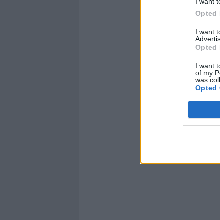
I want t
Opted 
I want 
Advertis
Opted 
I want t
of my P
was col
Opted 