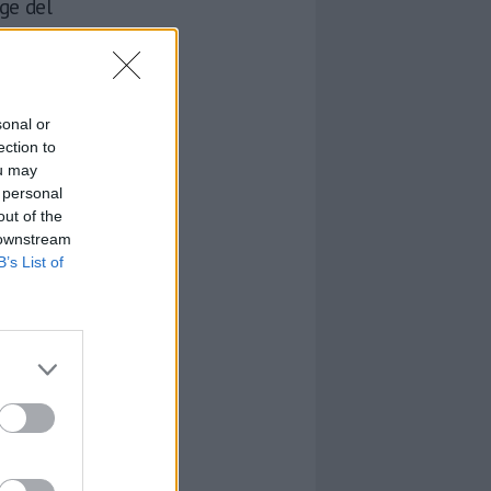
gge del
sonal or
ection to
ou may
 personal
out of the
 downstream
B’s List of