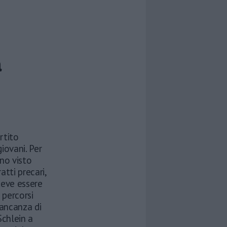
a
rtito
iovani. Per
no visto
atti precari,
deve essere
 percorsi
mancanza di
Schlein a