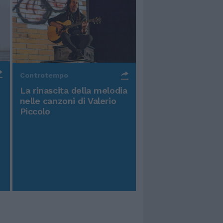
Controtempo
La rinascita della melodia
nelle canzoni di Valerio
Piccolo