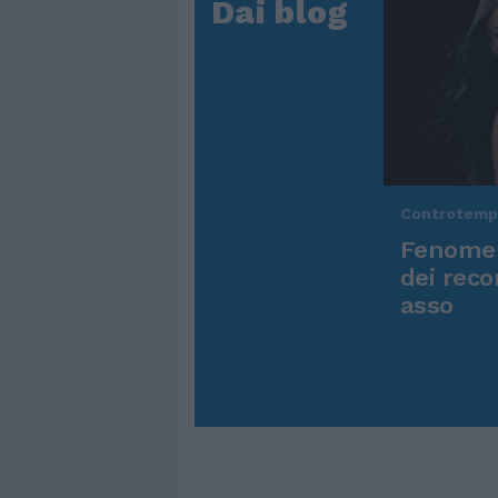
Dai blog
Controtem
Fenomen
dei reco
asso