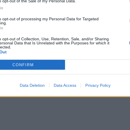
o opt-out of the Sale of my Personal Data.
In
to opt-out of processing my Personal Data for Targeted
ing.
In
In 
o opt-out of Collection, Use, Retention, Sale, and/or Sharing
ersonal Data that Is Unrelated with the Purposes for which it
lected.
Out
CONFIRM
Data Deletion
Data Access
Privacy Policy