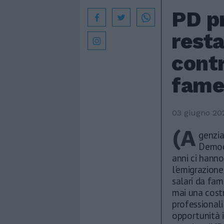
PD pr
resta
contr
fam
03 giugno 20
(A
genzia
Democr
anni ci hanno
l'emigrazione
salari da fam
mai una costr
professionali
opportunità i