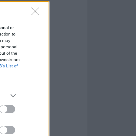
sonal or
ection to
ou may
 personal
out of the
 downstream
B’s List of