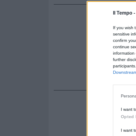
Il Tempo 
If you wish 
sensitive in
confirm you
continue se
information 
further disc
participants
Downstream 
Persona
I want t
Opted 
I want t