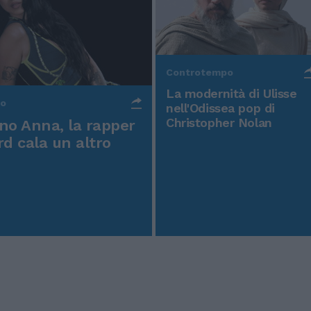
Controtempo
La modernità di Ulisse
po
nell'Odissea pop di
Christopher Nolan
o Anna, la rapper
rd cala un altro