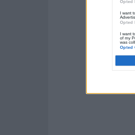
Opted 
I want 
Advertis
Opted 
I want t
of my P
was col
Opted 