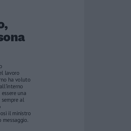
o,
rsona
o
el lavoro
erno ha voluto
all'interno
ò essere una
 sempre al
o
osì il ministro
eo messaggio.