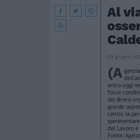
Al vi
osser
Calde
03 giugno 20
(A
genzia
dell'a
entra oggi ne
fosse condivi
dei diversi o
grande oppor
centro la per
sperimentare 
del Lavoro e 
Fonte: Agenz