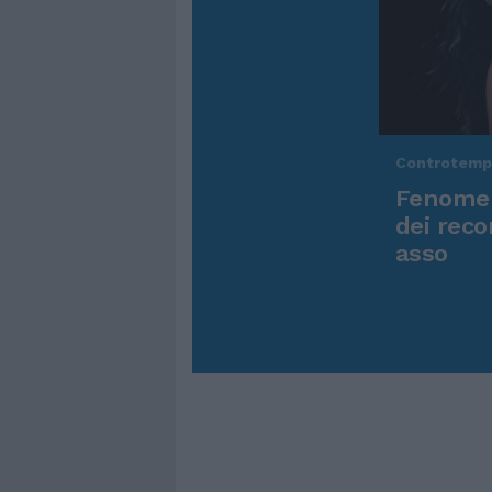
Controtem
Fenomen
dei reco
asso