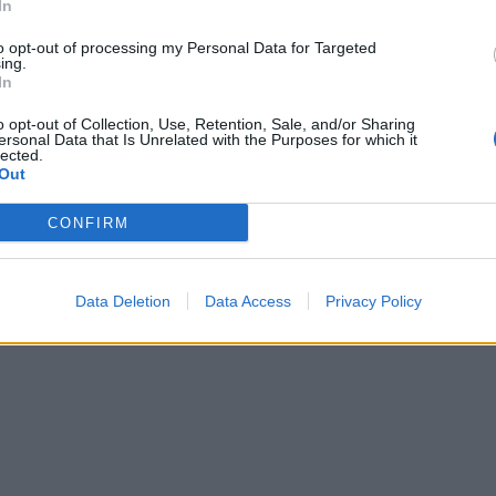
In
to opt-out of processing my Personal Data for Targeted
ing.
In
In 
o opt-out of Collection, Use, Retention, Sale, and/or Sharing
ersonal Data that Is Unrelated with the Purposes for which it
lected.
Out
CONFIRM
Data Deletion
Data Access
Privacy Policy