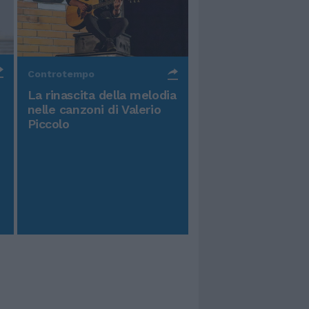
Controtempo
La rinascita della melodia
nelle canzoni di Valerio
Piccolo