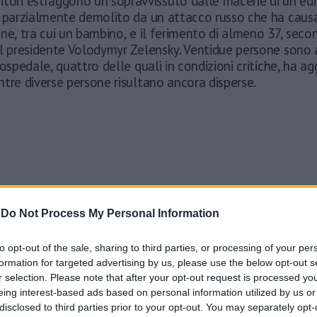
itori estraggono un sopravvissuto dalle macerie di un edif
i parzialmente demolito da un attacco russo che ha caus
ne, tra cui un bambino, e il ferimento di almeno 37, sec
al presidente Volodymyr Zelensky. Ventidue persone sono
 ospedale, quattro delle quali in condizioni critiche, ha a
tre diverse persone risultano ancora disperse.
-
Do Not Process My Personal Information
to opt-out of the sale, sharing to third parties, or processing of your per
formation for targeted advertising by us, please use the below opt-out s
r selection. Please note that after your opt-out request is processed y
eing interest-based ads based on personal information utilized by us or
disclosed to third parties prior to your opt-out. You may separately opt-