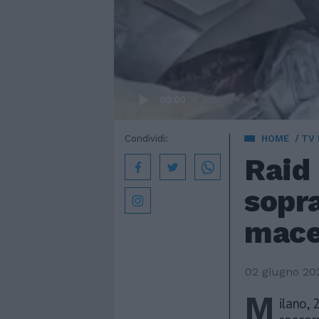
00:00
Condividi:
HOME
TV
Raid 
sopra
mace
02 giugno 20
M
ilano, 