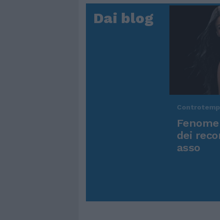
Dai blog
Controtem
Fenomen
dei reco
asso