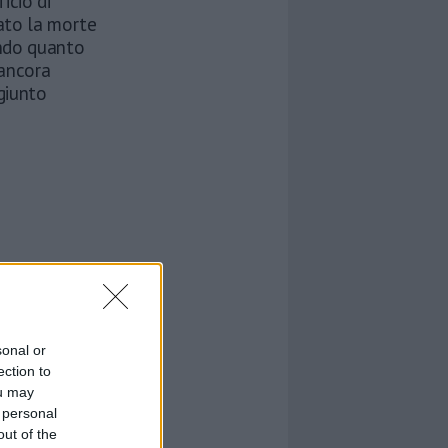
icio di
ato la morte
ondo quanto
 ancora
ggiunto
sonal or
ection to
ou may
 personal
out of the