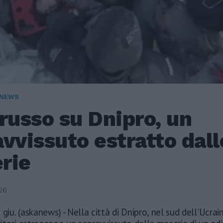
 NEWS
russo su Dnipro, un
vvissuto estratto dall
rie
26
2 giu. (askanews) - Nella città di Dnipro, nel sud dell'Ucrain