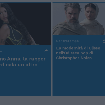
Controtempo
La modernità di Ulisse
po
nell'Odissea pop di
Christopher Nolan
o Anna, la rapper
rd cala un altro