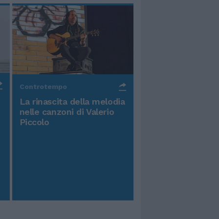
Controtempo
La rinascita della melodia
nelle canzoni di Valerio
Piccolo