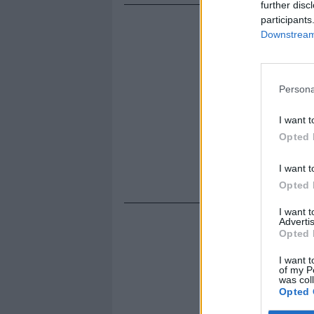
further disc
participants
Downstream 
Persona
I want t
Opted 
I want t
Opted 
I want 
Advertis
Opted 
I want t
of my P
was col
Opted 