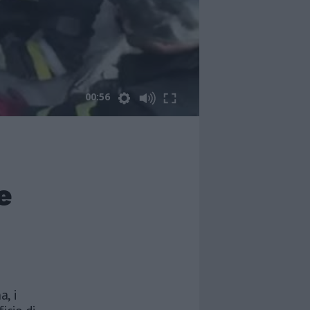
00:56
e
a, i