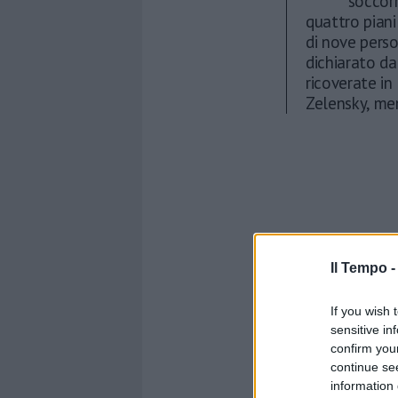
soccorr
quattro pian
di nove perso
dichiarato d
ricoverate in
Zelensky, men
Il Tempo 
If you wish 
sensitive in
confirm you
continue se
information 