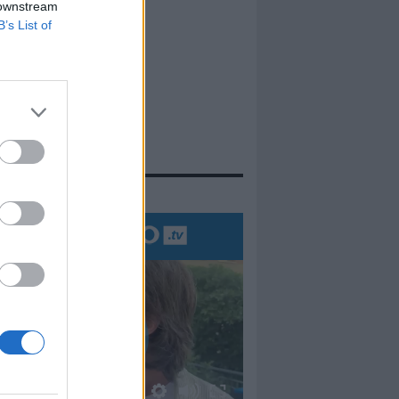
 downstream
B’s List of
evidenza
00:00
01:16