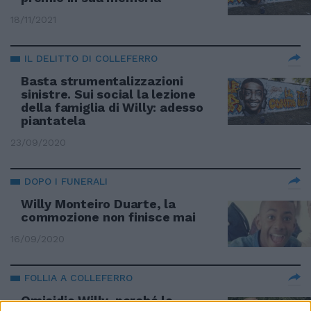
18/11/2021
IL DELITTO DI COLLEFERRO
Basta strumentalizzazioni
sinistre. Sui social la lezione
della famiglia di Willy: adesso
piantatela
23/09/2020
DOPO I FUNERALI
Willy Monteiro Duarte, la
commozione non finisce mai
16/09/2020
FOLLIA A COLLEFERRO
Omicidio Willy, perché le