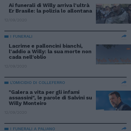
Ai funerali di Willy arriva l'ultrà
Er Brasile: la polizia lo allontana
12/09/2020
I FUNERALI
Lacrime e palloncini bianchi,
l'addio a Willy: la sua morte non
cada nell'oblio
12/09/2020
L'OMICIDIO DI COLLEFERRO
"Galera a vita per gli infami
assassini", le parole di Salvini su
Willy Monteiro
12/09/2020
I FUNERALI A PALIANO