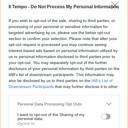
palestre non c'entrano nulla
Il Tempo -
Do Not Process My Personal Information
14/09/2020
If you wish to opt-out of the sale, sharing to third parties, or
DOPO L'OMICIDIO DI WILLY
processing of your personal or sensitive information for
targeted advertising by us, please use the below opt-out
La Meloni provoca i Ferragnez:
section to confirm your selection. Please note that after your
perché non fate una campagna
opt-out request is processed you may continue seeing
contro la cocaina fra i giovani?
interest-based ads based on personal information utilized by
14/09/2020
us or personal information disclosed to third parties prior to
your opt-out. You may separately opt-out of the further
disclosure of your personal information by third parties on the
REBIBBIA
IAB’s list of downstream participants. This information may
I fratelli Bianchi hanno paura di
also be disclosed by us to third parties on the
IAB’s List of
ritorsioni: vogliono restare in
Downstream Participants
that may further disclose it to other
isolamento
third parties.
13/09/2020
Personal Data Processing Opt Outs
I want to opt-out of the Sharing of my
LE INDAGINI
personal data.
Opted In
Omicidio Willy, caccia alle