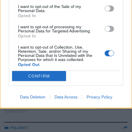
ragazze della scappatella al
I want to opt-out of the Sale of my
cimitero con i fratelli Bianchi
Personal Data.
Opted In
13/09/2020
I want to opt-out of processing my
Personal Data for Targeted Advertising.
DISONORANZE FUNEBRI
Opted In
Il giorno dello sciacallo. La
I want to opt-out of Collection, Use,
passerella di Conte e Zingaretti
Retention, Sale, and/or Sharing of my
ai funerali di Willy
Personal Data that Is Unrelated with the
Purposes for which it was collected.
12/09/2020
Opted Out
CONFIRM
ACCOGLIENZA BIPARTISAN
Medaglia d'oro al valor civile per
Willy, la proposta della Meloni
Data Deletion
Data Access
Privacy Policy
mette d'accordo tutti
12/09/2020
PALIANO