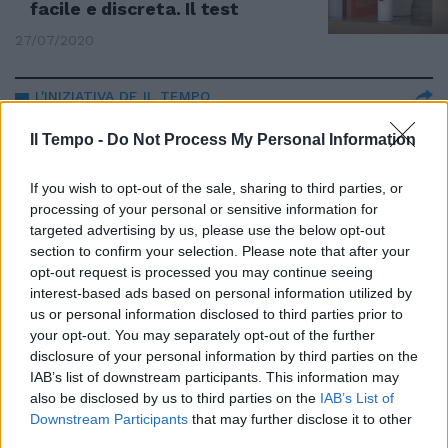
facile e discreta. Il test
27/07/2020
L'INIZIATIVA DE IL TEMPO
Pioggia di firme per gli asili sicuri
Il Tempo -
Do Not Process My Personal Information
17/11/2019
If you wish to opt-out of the sale, sharing to third parties, or
processing of your personal or sensitive information for
LA PETIZIONE DE IL TEMPO
targeted advertising by us, please use the below opt-out
Subito la videosorveglianza negli
section to confirm your selection. Please note that after your
asili Scrivi a
[email protected]
opt-out request is processed you may continue seeing
interest-based ads based on personal information utilized by
16/11/2019
us or personal information disclosed to third parties prior to
your opt-out. You may separately opt-out of the further
RIMBORSOPOLI
disclosure of your personal information by third parties on the
IAB’s list of downstream participants. This information may
Il sexy-intrigo della furbetta a 5
also be disclosed by us to third parties on the
IAB’s List of
stelle
Downstream Participants
that may further disclose it to other
16/03/2019
third parties.