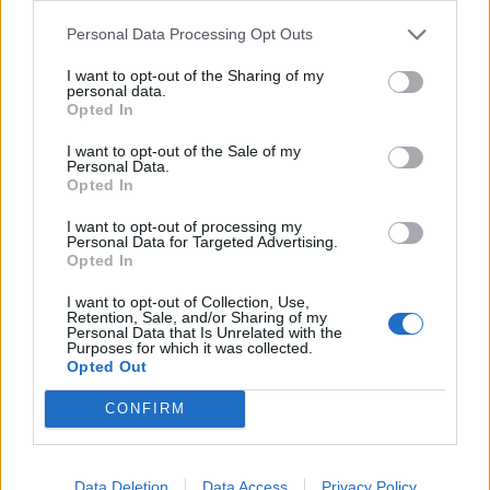
Personal Data Processing Opt Outs
I want to opt-out of the Sharing of my
"Segugi" a piazza Trilussa per
personal data.
fiutare alcol e droga
Opted In
30/06/2012
I want to opt-out of the Sale of my
Personal Data.
Opted In
I want to opt-out of processing my
Una nuova galleria di
Personal Data for Targeted Advertising.
collegamento tra la linea A e la
Opted In
linea B della metropolitana,
nuovi ascensori, tapis-roulant,
I want to opt-out of Collection, Use,
Retention, Sale, and/or Sharing of my
scale mobili, impianti
Personal Data that Is Unrelated with the
antincendio, percorsi per
Purposes for which it was collected.
ipovedenti, videosorveglianza.
Opted Out
04/04/2010
CONFIRM
Data Deletion
Data Access
Privacy Policy