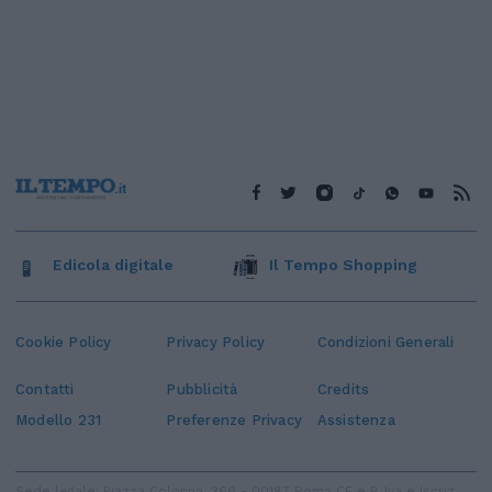
Edicola digitale
Il Tempo Shopping
Cookie Policy
Privacy Policy
Condizioni Generali
Contatti
Pubblicità
Credits
Modello 231
Preferenze Privacy
Assistenza
Sede legale: Piazza Colonna, 366 - 00187 Roma CF e P. Iva e Iscriz.