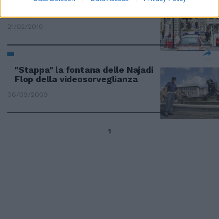
Il San Camillo si blinda dopo
l'assalto
21/02/2010
"Stappa" la fontana delle Najadi
Flop della videosorveglianza
06/09/2009
1