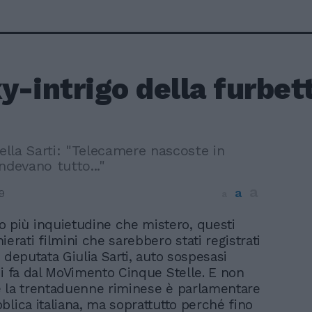
xy-intrigo della furbett
della Sarti: "Telecamere nascoste in
ndevano tutto..."
a
a
9
a
 più inquietudine che mistero, questi
ierati filmini che sarebbero stati registrati
 deputata Giulia Sarti, auto sospesasi
ni fa dal MoVimento Cinque Stelle. E non
 la trentaduenne riminese è parlamentare
blica italiana, ma soprattutto perché fino