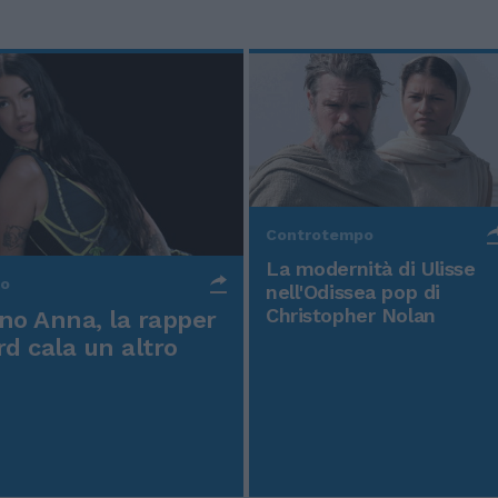
Controtempo
La modernità di Ulisse
po
nell'Odissea pop di
Christopher Nolan
o Anna, la rapper
rd cala un altro