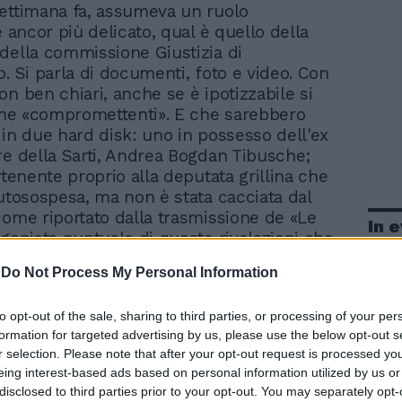
ettimana fa, assumeva un ruolo
e ancor più delicato, qual è quello della
della commissione Giustizia di
o. Si parla di documenti, foto e video. Con
on ben chiari, anche se è ipotizzabile si
cene «compromettenti». E che sarebbero
 in due hard disk: uno in possesso dell'ex
re della Sarti, Andrea Bogdan Tibusche;
rtenente proprio alla deputata grillina che
autosospesa, ma non è stata cacciata dal
come riportato dalla trasmissione de «Le
In 
agonista puntuale di queste rivelazioni che
no assumendo contorni da fiction. Il
-
Do Not Process My Personal Information
asa Sarti nasce dall'acquisto di un
ideosorveglianza, acquistato e installato
to opt-out of the sale, sharing to third parties, or processing of your per
o Bogdan, reduce da un'archiviazione dopo
formation for targeted advertising by us, please use the below opt-out s
i lo aveva denunciato per appropriazione
r selection. Please note that after your opt-out request is processed y
 12mila euro. Le telecamere furono
eing interest-based ads based on personal information utilized by us or
all'uomo, ma con i soldi della Sarti che, a
disclosed to third parties prior to your opt-out. You may separately opt-