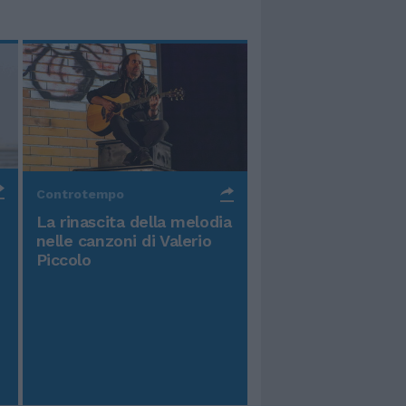
Controtempo
La rinascita della melodia
nelle canzoni di Valerio
Piccolo