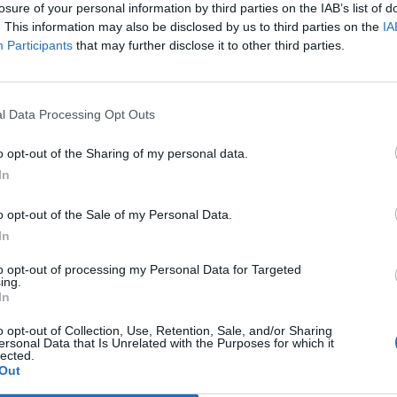
doveva versare sul conto del Microcredito
losure of your personal information by third parties on the IAB’s list of
se e, invece, sono rimasti “incagliati” nel
. This information may also be disclosed by us to third parties on the
IA
conto corrente. «Ho usato la mia carta
Participants
that may further disclose it to other third parties.
ò bloccavo la sua carta. Mi è stato
Le
installare un sistema di videosorveglianza a
da
abbiamo speso 4mila euro, e installai quel
Rudy Giuliani a Come States?
Le
l Data Processing Opt Outs
Trump, Meloni e la strategia
cconta Bogdan all'inviato Filippo Roma.
americana
dalle dimensioni di una moneta di due
o opt-out of the Sharing of my personal data.
ate in tutte le stanze, compresa quella
In
a da letto, dove dorme l'onorevole
a. Ci sarebbero anche filmati privati tra
o opt-out of the Sale of my Personal Data.
e e altri uomini - amanti? - che però pare
In
inconsapevoli di essere ripresi... SE VUOI
E A LEGGERE CLICCA QUI
to opt-out of processing my Personal Data for Targeted
ing.
In
o opt-out of Collection, Use, Retention, Sale, and/or Sharing
ersonal Data that Is Unrelated with the Purposes for which it
lected.
Out