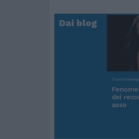
Dai blog
Controtem
Fenomen
dei reco
asso