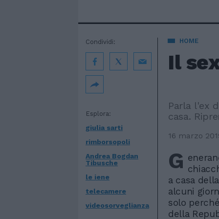
HOME
Condividi:
Il se
Parla l'ex 
Esplora:
casa. Ripre
giulia sarti
16 marzo 201
rimborsopoli
G
Andrea Bogdan
enerano
Tibusche
chiacch
le iene
a casa della
alcuni gior
telecamere
solo perché
videosorveglianza
della Repub