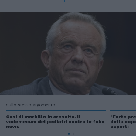
Sullo stesso argomento:
Casi di morbillo in crescita. Il
"Forte pr
vademecum dei pediatri contro le fake
della cope
news
esperti