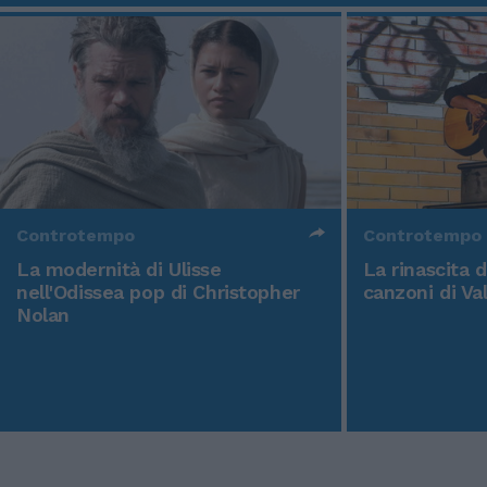
Controtempo
Controtempo
La modernità di Ulisse
La rinascita 
nell'Odissea pop di Christopher
canzoni di Va
Nolan