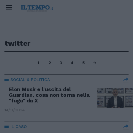
twitter
1
2
3
4
5
SOCIAL & POLITICA
Elon Musk e l'uscita del
Guardian, cosa non torna nella
"fuga" da X
14/11/2024
IL CASO