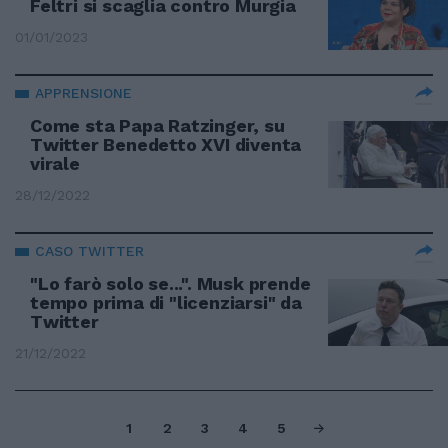
Feltri si scaglia contro Murgia
01/01/2023
APPRENSIONE
Come sta Papa Ratzinger, su
Twitter Benedetto XVI diventa
virale
28/12/2022
CASO TWITTER
"Lo farò solo se...". Musk prende
tempo prima di "licenziarsi" da
Twitter
21/12/2022
1
2
3
4
5