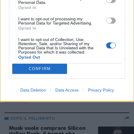
Personal Data.
21/04/2023
Opted In
I want to opt-out of processing my
Personal Data for Targeted Advertising.
SPUNTA ADDIO
Opted In
La rivoluzione di Twitter è un
flop: i vip sparano a zero su
I want to opt-out of Collection, Use,
Retention, Sale, and/or Sharing of my
Musk
Personal Data that Is Unrelated with the
Purposes for which it was collected.
21/04/2023
Opted Out
CONFIRM
CRIPTOVALUTA
Musk usa Twitter per
speculare? Il caso del nuovo
Data Deletion
Data Access
Privacy Policy
logo del social
03/04/2023
DOPO IL FALLIMENTO
Musk vuole comprare Silicon
Valley Bank, il tweet che