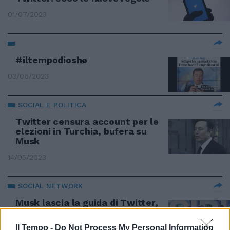
01/07/2023
#iltempodioshø
03/06/2023
SOCIAL E POLITICA
Twitter censura account per le
elezioni in Turchia, bufera su
Musk
14/05/2023
SOCIAL NETWORK
Musk lascia la guida di Twitter,
con una sorpresa: arriva un
nuovo Ceo
Il Tempo -
Do Not Process My Personal Information