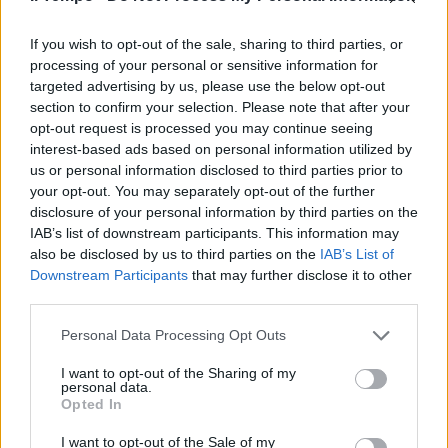
12/05/2023
If you wish to opt-out of the sale, sharing to third parties, or
processing of your personal or sensitive information for
TECNOLOGIA
targeted advertising by us, please use the below opt-out
"Su Twitter arrivano le
section to confirm your selection. Please note that after your
videochiamate". L'annuncio di
opt-out request is processed you may continue seeing
Elon Musk
interest-based ads based on personal information utilized by
us or personal information disclosed to third parties prior to
10/05/2023
your opt-out. You may separately opt-out of the further
disclosure of your personal information by third parties on the
DIGITALE
IAB’s list of downstream participants. This information may
also be disclosed by us to third parties on the
IAB’s List of
Privacy e pubblicità, la stretta
Downstream Participants
that may further disclose it to other
Ue su social e big tech. Quando
third parties.
scattano i controlli
25/04/2023
Personal Data Processing Opt Outs
I want to opt-out of the Sharing of my
personal data.
TWITTER IN SUBBUGLIO
Opted In
Il Papa deve pregare Musk per
riavere la spunta blu
I want to opt-out of the Sale of my