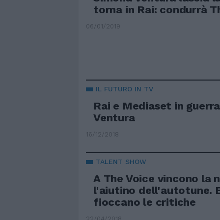
torna in Rai: condurrà T
06/01/2019
IL FUTURO IN TV
Rai e Mediaset in guerr
Ventura
16/12/2018
TALENT SHOW
A The Voice vincono la n
l'aiutino dell'autotune. E
fioccano le critiche
22/04/2018