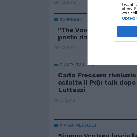
28/02/2019
I want t
of my P
was col
Opted 
SORPRESA TALENT
"The Voice", chi è in ball
posto da giudice
28/02/2019
E ASFALTA IL PD
Carlo Freccero rivoluzio
asfalta il Pd): talk dopo 
Luttazzi
06/01/2019
VIA DA MEDIASET
Simona Ventura lascia la