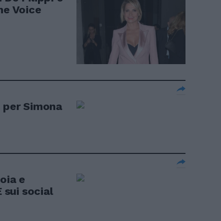
he Voice
a per Simona
oia e
 sui social