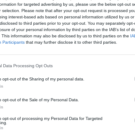
formation for targeted advertising by us, please use the below opt-out s
r selection. Please note that after your opt-out request is processed y
eing interest-based ads based on personal information utilized by us or
disclosed to third parties prior to your opt-out. You may separately opt-
o: è il quarto
losure of your personal information by third parties on the IAB’s list of
. This information may also be disclosed by us to third parties on the
IA
taly
Participants
that may further disclose it to other third parties.
l Data Processing Opt Outs
 di The Voice
o opt-out of the Sharing of my personal data.
In
o opt-out of the Sale of my Personal Data.
In
to opt-out of processing my Personal Data for Targeted
ssa. Chi la
ing.
In