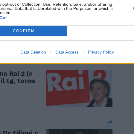
o opt-out of Collection, Use, Retention, Sale, and/or Sharing
ersonal Data that Is Unrelated with the Purposes for which it
lected.
Out
o per l'ultimo
CONFIRM
Data Deletion
Data Access
Privacy Policy
na Rai 2 (e
il tg, torna
 De Filippi e