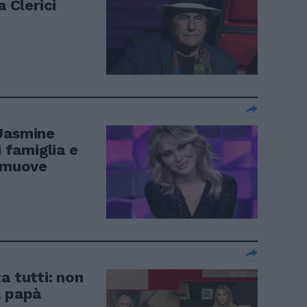
a Clerici
 Jasmine
i famiglia e
ommuove
a tutti: non
a papà