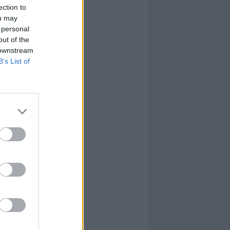
ection to
ou may
 personal
out of the
 downstream
B’s List of