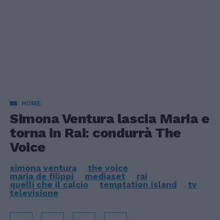
HOME
Simona Ventura lascia Maria e
torna in Rai: condurrà The
Voice
simona ventura
the voice
maria de filippi
mediaset
rai
quelli che il calcio
temptation island
tv
televisione