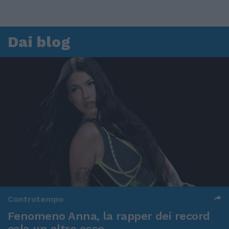
Dai blog
Controtempo
Fenomeno Anna, la rapper dei record
cala un altro asso