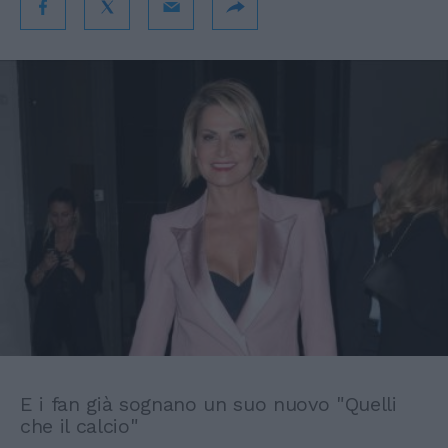
E i fan già sognano un suo nuovo "Quelli
che il calcio"