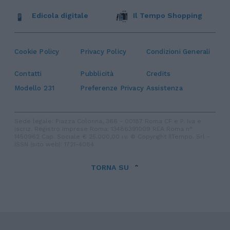
Edicola digitale
Il Tempo Shopping
Cookie Policy
Privacy Policy
Condizioni Generali
Contatti
Pubblicità
Credits
Modello 231
Preferenze Privacy
Assistenza
Sede legale: Piazza Colonna, 366 - 00187 Roma CF e P. Iva e
Iscriz. Registro Imprese Roma: 13486391009 REA Roma n°
1450962 Cap. Sociale € 25.000,00 i.v. © Copyright IlTempo. Srl -
ISSN (sito web): 1721-4084
TORNA SU