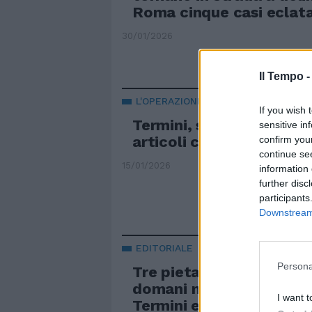
Roma cinque casi eclata
30/01/2026
Il Tempo 
L'OPERAZIONE DELLA GUARDIA DI F
If you wish 
Termini, sequestrati oltr
sensitive in
articoli contraffatti
confirm you
continue se
15/01/2026
information 
further disc
participants
Downstream 
EDITORIALE
Persona
Tre pietanze nel menù: 
domani mezzogiorno di 
I want t
Termini e caos Agcom-