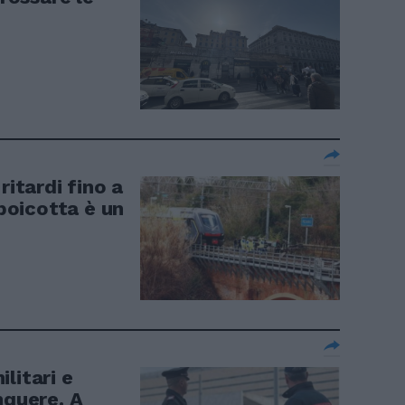
ritardi fino a
 boicotta è un
litari e
nquere. A