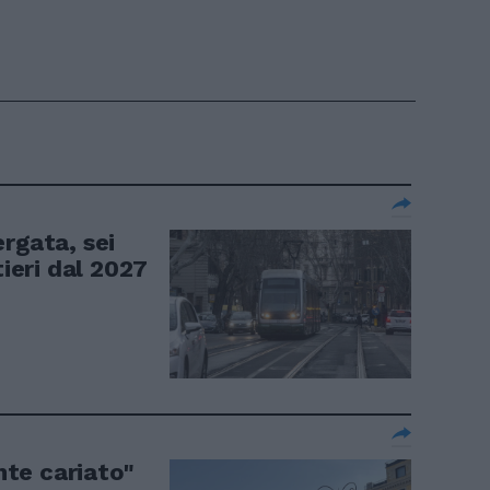
rgata, sei
tieri dal 2027
ente cariato"