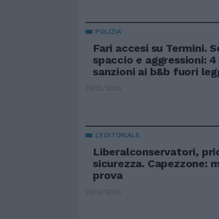
POLIZIA
Fari accesi su Termini. S
spaccio e aggressioni: 4 
sanzioni ai b&b fuori le
03/12/2025
L'EDITORIALE
Liberalconservatori, pri
sicurezza. Capezzone: m
prova
02/12/2025