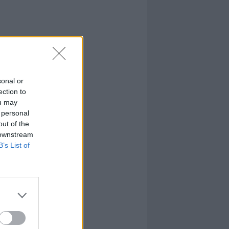
sonal or
ection to
ou may
 personal
out of the
 downstream
B’s List of