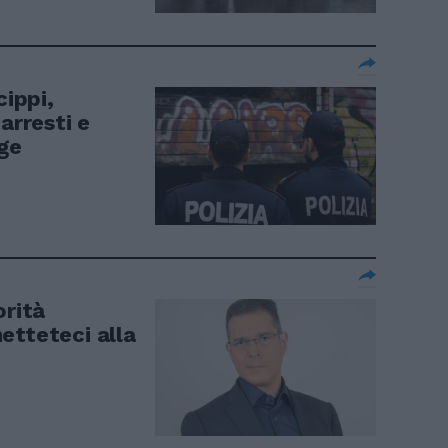
cippi,
arresti e
gge
orità
etteteci alla