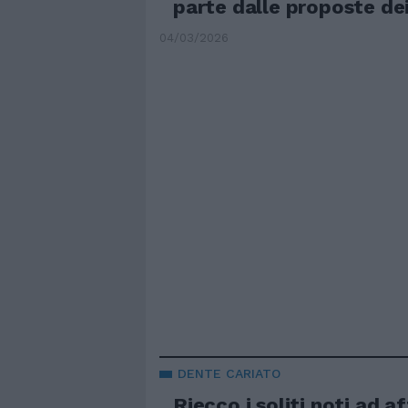
parte dalle proposte dei
04/03/2026
DENTE CARIATO
Riecco i soliti noti ad a