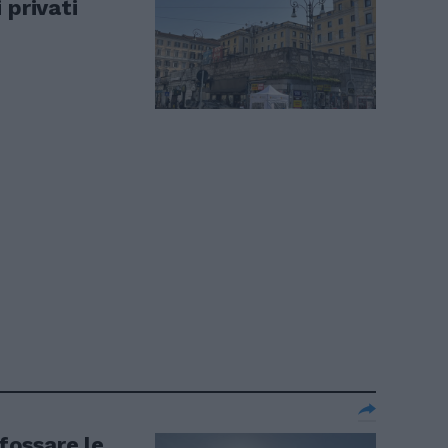
 privati
ffossare le