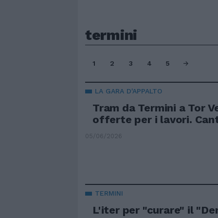
termini
1
2
3
4
5
LA GARA D'APPALTO
Tram da Termini a Tor Ve
offerte per i lavori. Can
05/06/2026
TERMINI
L'iter per "curare" il "D