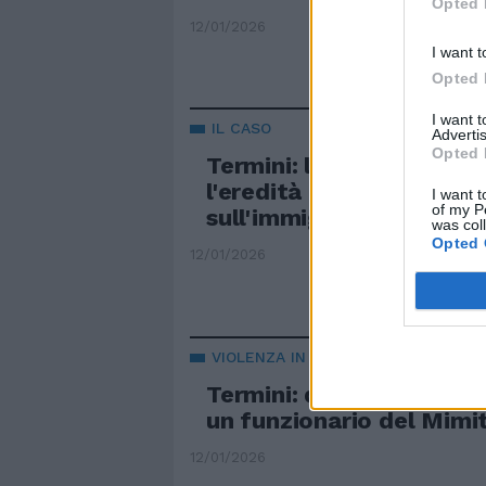
Opted 
12/01/2026
I want t
Opted 
I want 
IL CASO
Advertis
Opted 
Termini: la nostra inchie
l'eredità tossica della si
I want t
of my P
sull'immigrazione
was col
Opted 
12/01/2026
VIOLENZA IN STRADA
Termini: doppia aggress
un funzionario del Mimi
12/01/2026