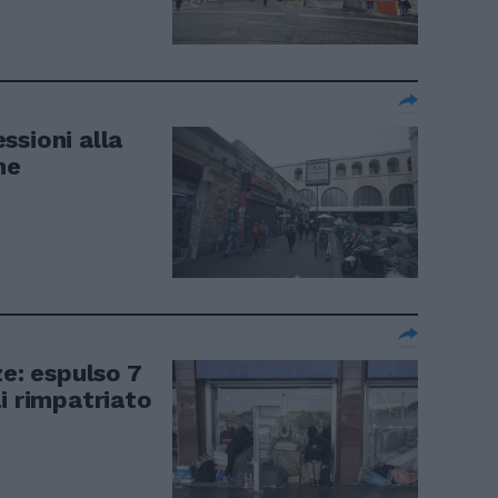
ssioni alla
ne
ze: espulso 7
i rimpatriato