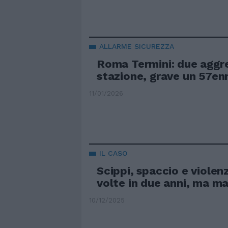
ALLARME SICUREZZA
Roma Termini: due aggre
stazione, grave un 57en
11/01/2026
IL CASO
Scippi, spaccio e violen
volte in due anni, ma ma
10/12/2025