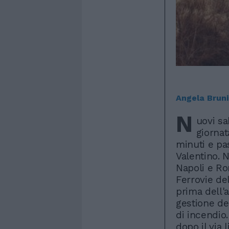
Angela Bruni
N
uovi sa
giornat
minuti e pa
Valentino. N
Napoli e Ro
Ferrovie del
prima dell'a
gestione de
di incendio.
dopo il via l