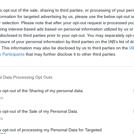
fermate a Roma Tiburtina, mentre per le
ono registrate limitazioni e cancellazioni.
to opt-out of the sale, sharing to third parties, or processing of your per
formation for targeted advertising by us, please use the below opt-out s
r selection. Please note that after your opt-out request is processed y
 15 a Termini i tabelloni hanno segnalato
eing interest-based ads based on personal information utilized by us or
 a 190 minuti. Quella dei danneggiamenti è
disclosed to third parties prior to your opt-out. You may separately opt-
one che va in crescendo. Secondo i
losure of your personal information by third parties on the IAB’s list of
si nei giorni scorsi dal Viminale, nel 2025
. This information may also be disclosed by us to third parties on the
IA
strati 49 casi, in forte aumento rispetto ai
Participants
that may further disclose it to other third parties.
E il ministro delle Infrastrutture e dei
atteo Salvini va all'attacco, parla di
 e chiede che non vi siano valutazioni
l Data Processing Opt Outs
Odiosi atti criminali contro i lavoratori e
lia. È stata aumentata la vigilanza e
o opt-out of the Sharing of my personal data.
rementato i controlli per stanare questi
In
, sperando che nessuno minimizzi o
gesti che mettono a rischio la vita delle
o opt-out of the Sale of my Personal Data.
lla stessa linea il sottosegretario al Mit
In
nte, che definisce i sabotaggi "una
la sicurezza" e invoca "pene esemplari" e
to opt-out of processing my Personal Data for Targeted
i milionari" a carico dei responsabili. Dalla
ing.