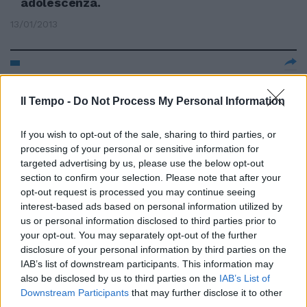
adolescenza.
13/01/2013
VIA VENETO Tedesco guida
Smart in stato di ebbrezza 1
Il Tempo -
Do Not Process My Personal Information
L'altra notte i carabinieri della
compagnia Centro, hanno
If you wish to opt-out of the sale, sharing to third parties, or
denunciato, un 32enne tedesco,
con l'accusa di guida in stato di
processing of your personal or sensitive information for
ebbrezza.
targeted advertising by us, please use the below opt-out
section to confirm your selection. Please note that after your
06/01/2013
opt-out request is processed you may continue seeing
interest-based ads based on personal information utilized by
us or personal information disclosed to third parties prior to
your opt-out. You may separately opt-out of the further
di Dina D'Isa Per gli scrittori
disclosure of your personal information by third parties on the
francesi dell'800, Hoffmann ha
IAB’s list of downstream participants. This information may
incarnato il vero spirito
also be disclosed by us to third parties on the
IAB’s List of
romantico tedesco, tanto che la
Downstream Participants
that may further disclose it to other
sua figura e le sue opere
third parties.