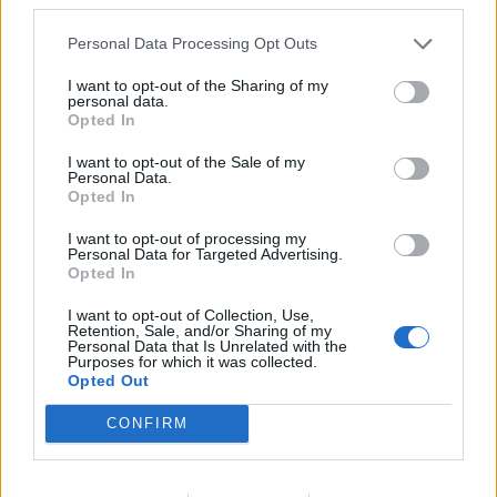
letterarie, improntate al
fantastico e all'horror,
Personal Data Processing Opt Outs
influenzarono notevolmente il
Romanticismo
I want to opt-out of the Sharing of my
personal data.
09/12/2012
Opted In
I want to opt-out of the Sale of my
Personal Data.
Opted In
di Antonio Angeli Per carità non
chiamateli «pasta», anche se la
I want to opt-out of processing my
parentela è indubbia e stretta, e
Personal Data for Targeted Advertising.
gustateli con rispetto: gli
Opted In
Spätzle sono l'elemento principe
della cucina che parla tedesco.
I want to opt-out of Collection, Use,
Retention, Sale, and/or Sharing of my
30/11/2012
Personal Data that Is Unrelated with the
Purposes for which it was collected.
Opted Out
CONFIRM
Ti dà subito una piccola scossa
il bel romanzo di Johann
Lerchenwald «Vent'anni prima»,