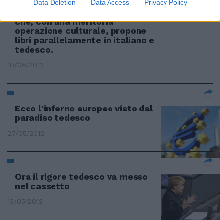
pubblicato da Felix Krull,
Data Deletion
Data Access
Privacy Policy
l'editore di Monaco di Baviera
che, con una meritoria
operazione culturale, propone
libri parallelamente in italiano e
tedesco.
10/06/2012
Ecco l'inferno europeo visto dal
paradiso tedesco
27/05/2012
Ora il rigore tedesco va messo
nel cassetto
13/05/2012