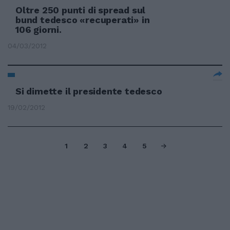
Oltre 250 punti di spread sul
bund tedesco «recuperati» in
106 giorni.
04/03/2012
Si dimette il presidente tedesco
19/02/2012
1
2
3
4
5