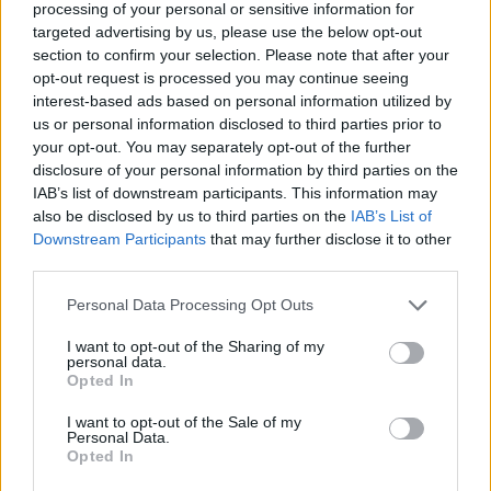
processing of your personal or sensitive information for
15/12/2020
targeted advertising by us, please use the below opt-out
section to confirm your selection. Please note that after your
opt-out request is processed you may continue seeing
IMMORTALE
interest-based ads based on personal information utilized by
Sting da brividi al pub e le bionde
us or personal information disclosed to third parties prior to
si sciolgono |VIDEO
your opt-out. You may separately opt-out of the further
disclosure of your personal information by third parties on the
20/11/2020
IAB’s list of downstream participants. This information may
also be disclosed by us to third parties on the
IAB’s List of
MALEDETTO SELFIE
Downstream Participants
that may further disclose it to other
third parties.
Sting cena a Roma con la
moglie. Così s'infuriano coi fan
Personal Data Processing Opt Outs
21/07/2020
I want to opt-out of the Sharing of my
personal data.
Opted In
SUPEROSPITE
Primo Maggio, anche Sting nel
I want to opt-out of the Sale of my
Personal Data.
cast del Concertone
Opted In
30/04/2020