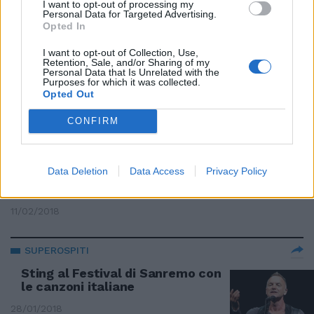
I want to opt-out of processing my
Personal Data for Targeted Advertising.
Opted In
TEATRO TIRSO DE MOLINA
Il rock dei Police sale sul palco
I want to opt-out of Collection, Use,
Retention, Sale, and/or Sharing of my
con escape room finale
Personal Data that Is Unrelated with the
Purposes for which it was collected.
12/05/2019
Opted Out
CONFIRM
LA SECONDA SERATA
Sanremo, Baglioni sorride
ancora: share al 47,7 (meglio del
Data Deletion
Data Access
Privacy Policy
2017) Baudo superstar e Sting
italiano
11/02/2018
SUPEROSPITI
Sting al Festival di Sanremo con
le canzoni italiane
28/01/2018