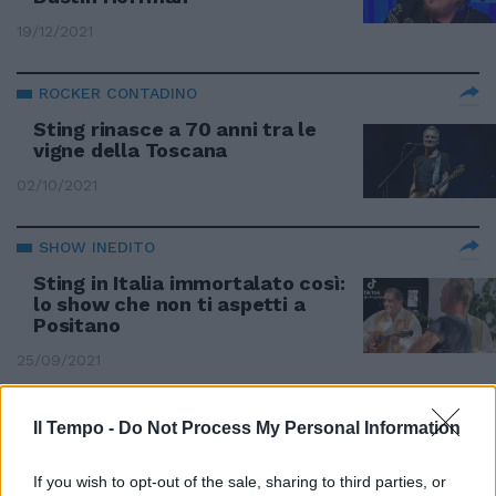
19/12/2021
ROCKER CONTADINO
Sting rinasce a 70 anni tra le
vigne della Toscana
02/10/2021
SHOW INEDITO
Sting in Italia immortalato così:
lo show che non ti aspetti a
Positano
25/09/2021
ATTACCO FRONTALE
Il Tempo -
Do Not Process My Personal Information
Dove sono i soldi per la musica?
Zucchero si sfoga sul Covid
If you wish to opt-out of the sale, sharing to third parties, or