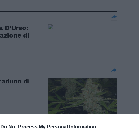
a D'Urso:
nazione di
raduno di
-
Do Not Process My Personal Information