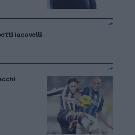
tti Iacovelli
ecchi