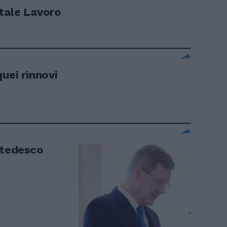
itale Lavoro
quei rinnovi
 tedesco