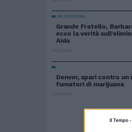
RETROSCENA
Grande Fratello, Barbar
ecco la verità sull'elimi
Aida
13/05/2018
Denver, spari contro un 
fumatori di marijuana
21/04/2013
Il Tempo 