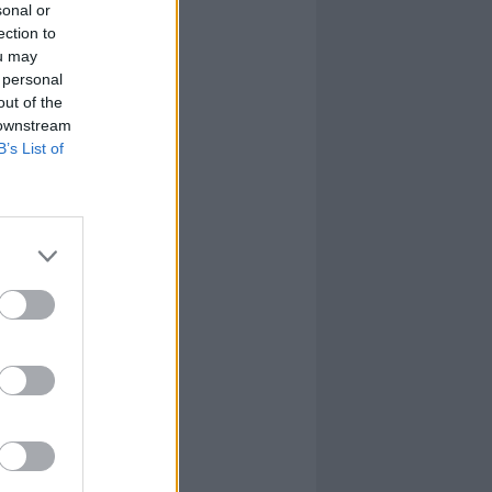
sonal or
ection to
ou may
 personal
out of the
 downstream
B’s List of