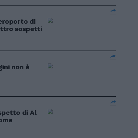
eroporto di
ttro sospetti
ini non è
spetto di Al
come