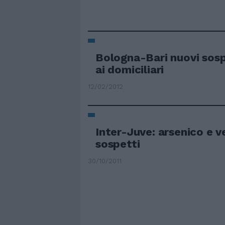
Bologna-Bari nuovi sospe
ai domiciliari
12/02/2012
Inter-Juve: arsenico e v
sospetti
30/10/2011