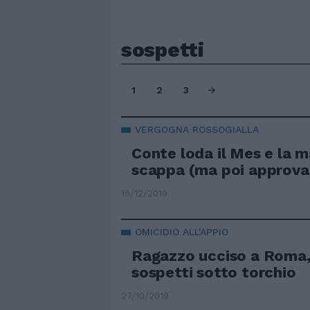
sospetti
1
2
3
VERGOGNA ROSSOGIALLA
Conte loda il Mes e la 
scappa (ma poi approva
15/12/2019
OMICIDIO ALL'APPIO
Ragazzo ucciso a Roma,
sospetti sotto torchio
27/10/2019