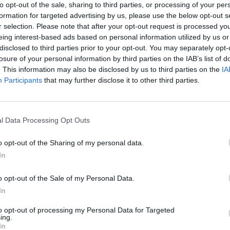
to opt-out of the sale, sharing to third parties, or processing of your per
formation for targeted advertising by us, please use the below opt-out s
r selection. Please note that after your opt-out request is processed y
eing interest-based ads based on personal information utilized by us or
disclosed to third parties prior to your opt-out. You may separately opt-
losure of your personal information by third parties on the IAB’s list of
 tutte le
. This information may also be disclosed by us to third parties on the
IA
sibili
Participants
that may further disclose it to other third parties.
i, la Spagna
a Croazia
ne agli azzurri
l Data Processing Opt Outs
o opt-out of the Sharing of my personal data.
In
o opt-out of the Sale of my Personal Data.
l'Italia
In
to opt-out of processing my Personal Data for Targeted
ing.
In