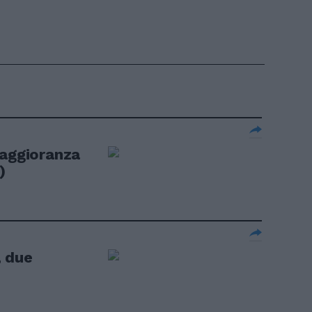
maggioranza
)
 due