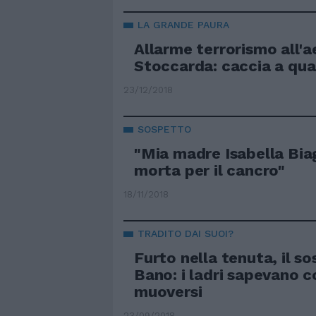
LA GRANDE PAURA
Allarme terrorismo all'a
Stoccarda: caccia a qua
23/12/2018
SOSPETTO
"Mia madre Isabella Biag
morta per il cancro"
18/11/2018
TRADITO DAI SUOI?
Furto nella tenuta, il so
Bano: i ladri sapevano 
muoversi
23/09/2018