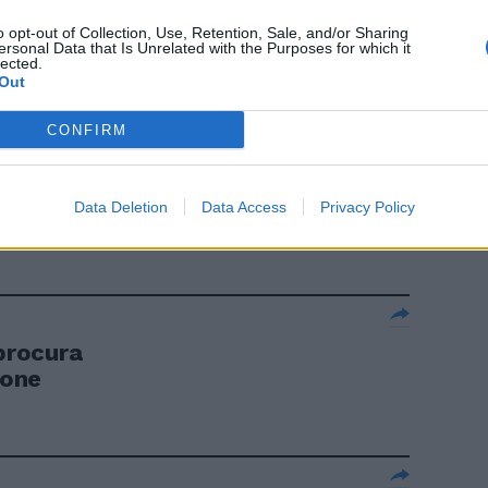
o opt-out of Collection, Use, Retention, Sale, and/or Sharing
ersonal Data that Is Unrelated with the Purposes for which it
i. Espulso
lected.
Out
CONFIRM
Data Deletion
Data Access
Privacy Policy
 procura
ione