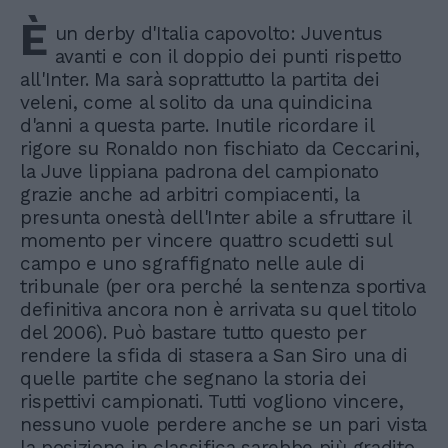
È
un derby d'Italia capovolto: Juventus
avanti e con il doppio dei punti rispetto
all'Inter. Ma sarà soprattutto la partita dei
veleni, come al solito da una quindicina
d'anni a questa parte. Inutile ricordare il
rigore su Ronaldo non fischiato da Ceccarini,
la Juve lippiana padrona del campionato
grazie anche ad arbitri compiacenti, la
presunta onestà dell'Inter abile a sfruttare il
momento per vincere quattro scudetti sul
campo e uno sgraffignato nelle aule di
tribunale (per ora perché la sentenza sportiva
definitiva ancora non è arrivata su quel titolo
del 2006). Può bastare tutto questo per
rendere la sfida di stasera a San Siro una di
quelle partite che segnano la storia dei
rispettivi campionati. Tutti vogliono vincere,
nessuno vuole perdere anche se un pari vista
la posizione in classifica sarebbe più gradito