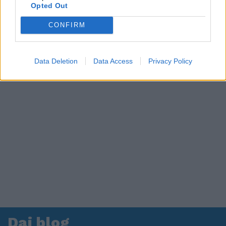
in ospedale. Le dichiarazioni ai giornalisti
Opted Out
CONFIRM
Data Deletion
Data Access
Privacy Policy
Dai blog