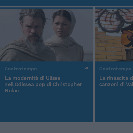
Controtempo
Controtempo
La modernità di Ulisse
La rinascita 
nell'Odissea pop di Christopher
canzoni di Va
Nolan