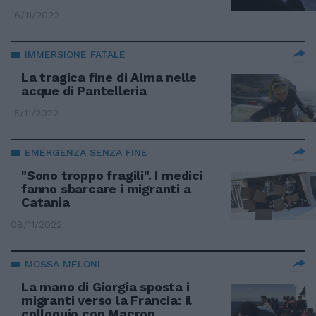
16/11/2022
IMMERSIONE FATALE
La tragica fine di Alma nelle
acque di Pantelleria
15/11/2022
EMERGENZA SENZA FINE
"Sono troppo fragili". I medici
fanno sbarcare i migranti a
Catania
08/11/2022
MOSSA MELONI
La mano di Giorgia sposta i
migranti verso la Francia: il
colloquio con Macron