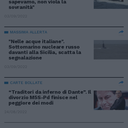
sapevamo, non viola la
sovranità"
03/09/2022
MASSIMA ALLERTA
"Nelle acque italiane".
Sottomarino nucleare russo
davanti alla Sicilia, scatta la
segnalazione
03/09/2022
CARTE BOLLATE
“Traditori da inferno di Dante”. Il
divorzio M5S-Pd finisce nel
peggiore dei modi
24/08/2022