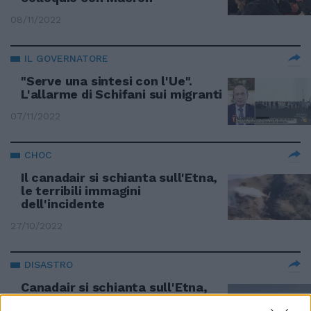
08/11/2022
IL GOVERNATORE
"Serve una sintesi con l'Ue".
L'allarme di Schifani sui migranti
07/11/2022
CHOC
Il canadair si schianta sull'Etna,
le terribili immagini
dell'incidente
27/10/2022
DISASTRO
Canadair si schianta sull'Etna,
piloti dispersi. "Lo abbiamo visto