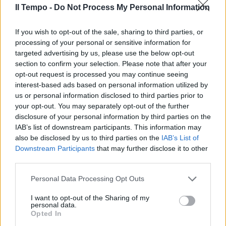
precipitare"
Il Tempo -
Do Not Process My Personal Information
27/10/2022
If you wish to opt-out of the sale, sharing to third parties, or
processing of your personal or sensitive information for
A NAPOLI E IN SICILIA
targeted advertising by us, please use the below opt-out
Gratta e Vinci e SuperEnalotto, il
section to confirm your selection. Please note that after your
caso dei premi non ritirati
opt-out request is processed you may continue seeing
interest-based ads based on personal information utilized by
04/10/2022
us or personal information disclosed to third parties prior to
your opt-out. You may separately opt-out of the further
MALTEMPO
disclosure of your personal information by third parties on the
IAB’s list of downstream participants. This information may
La tromba d'aria travolge la
also be disclosed by us to third parties on the
IAB’s List of
Sicilia: il bus finisce nella
Downstream Participants
that may further disclose it to other
scarpata
third parties.
01/10/2022
Personal Data Processing Opt Outs
NEO-GOVERNATORE
I want to opt-out of the Sharing of my
personal data.
"Il ponte sullo Stretto si farà". La
Opted In
promessa di Schifani per la