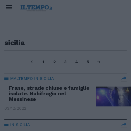
sicilia
1
2
3
4
5
MALTEMPO IN SICILIA
Frane, strade chiuse e famiglie
isolate. Nubifragio nel
Messinese
03/12/2022
IN SICILIA