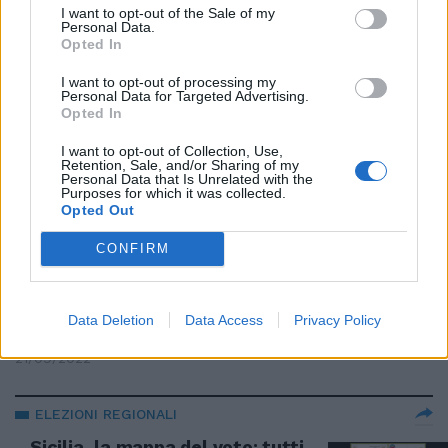
Sicilia
I want to opt-out of the Sale of my
Personal Data.
29/09/2022
Opted In
I want to opt-out of processing my
Personal Data for Targeted Advertising.
LO STUDIO
Opted In
Conte fa il pieno di voti al Sud
grazie al Reddito: i numeri
I want to opt-out of Collection, Use,
Retention, Sale, and/or Sharing of my
confermano tutto
Personal Data that Is Unrelated with the
Purposes for which it was collected.
27/09/2022
Opted Out
CONFIRM
CONSEGUENZE
"Effetto Sicilia sulle Politiche".
Pregliasco svela cosa può
Data Deletion
Data Access
Privacy Policy
succedere
21/09/2022
ELEZIONI REGIONALI
Sicilia, la mappa del voto: tutti