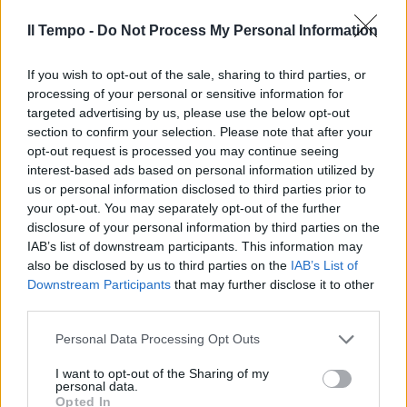
scuola in Italia"
Il Tempo -
Do Not Process My Personal Information
24/06/2022
If you wish to opt-out of the sale, sharing to third parties, or
LA SENTENZA
processing of your personal or sensitive information for
No vax sospesa e reintegrata
targeted advertising by us, please use the below opt-out
dalla Asl Roma 6:
section to confirm your selection. Please note that after your
"Provvedimento illegittimo"
opt-out request is processed you may continue seeing
interest-based ads based on personal information utilized by
18/12/2021
us or personal information disclosed to third parties prior to
your opt-out. You may separately opt-out of the further
LA SENTENZA
disclosure of your personal information by third parties on the
IAB’s list of downstream participants. This information may
San Raffaele di Velletri, la casa
also be disclosed by us to third parties on the
IAB’s List of
di cura assolta definitivamente
Downstream Participants
that may further disclose it to other
dall'accusa di danno erariale
third parties.
28/10/2021
Personal Data Processing Opt Outs
DELITTO CERCIELLO REGA
I want to opt-out of the Sharing of my
personal data.
"Il corpo martoriato attesta la
Opted In