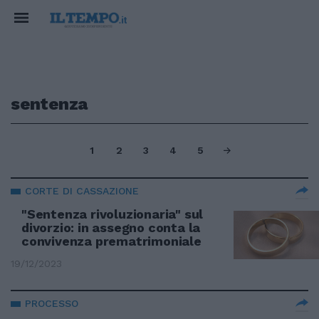
sentenza
1
2
3
4
5
CORTE DI CASSAZIONE
"Sentenza rivoluzionaria" sul
divorzio: in assegno conta la
convivenza prematrimoniale
19/12/2023
PROCESSO