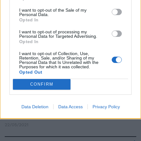
furia omicida". Le motivazioni
dell'ergastolo agli americani
I want to opt-out of the Sale of my
Personal Data.
16/07/2021
Opted In
I want to opt-out of processing my
Personal Data for Targeted Advertising.
LA SENTENZA
Opted In
Morte Desiree Mariottini,
condannati i quattro africani
I want to opt-out of Collection, Use,
Retention, Sale, and/or Sharing of my
stupratori: due all'ergastolo
Personal Data that Is Unrelated with the
Purposes for which it was collected.
19/06/2021
Opted Out
CONFIRM
NEANCHE PER SCHERZO
A dare del frocio si rischia
sempre una condanna per
Data Deletion
Data Access
Privacy Policy
diffamazione. Lo ribadisce la
Cassazione
22/05/2021