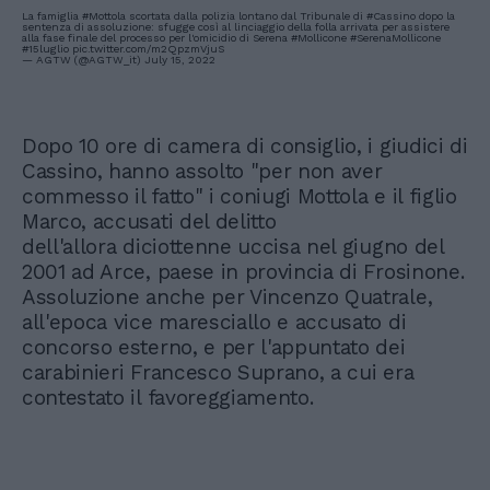
La famiglia
#Mottola
scortata dalla polizia lontano dal Tribunale di
#Cassino
dopo la
sentenza di assoluzione: sfugge così al linciaggio della folla arrivata per assistere
alla fase finale del processo per l'omicidio di Serena
#Mollicone
#SerenaMollicone
#15luglio
pic.twitter.com/m2QpzmVjuS
— AGTW (@AGTW_it)
July 15, 2022
Dopo 10 ore di camera di consiglio, i giudici di
Cassino, hanno assolto "per non aver
commesso il fatto" i coniugi Mottola e il figlio
Marco, accusati del delitto
dell'allora diciottenne uccisa nel giugno del
2001 ad Arce, paese in provincia di Frosinone.
Assoluzione anche per Vincenzo Quatrale,
all'epoca vice maresciallo e accusato di
concorso esterno, e per l'appuntato dei
carabinieri Francesco Suprano, a cui era
contestato il favoreggiamento.