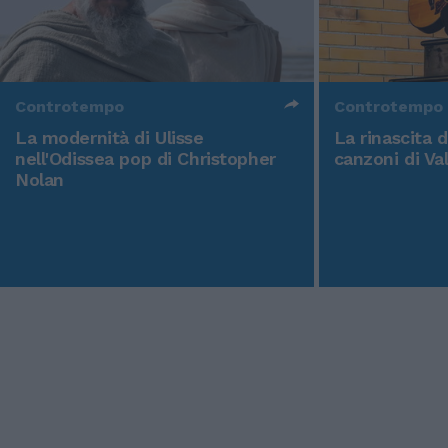
Controtempo
Controtempo
La modernità di Ulisse
La rinascita 
nell'Odissea pop di Christopher
canzoni di Va
Nolan