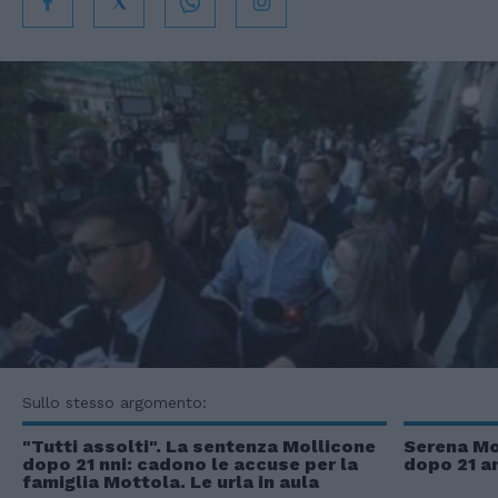
Sullo stesso argomento:
"Tutti assolti". La sentenza Mollicone
Serena Mol
dopo 21 nni: cadono le accuse per la
dopo 21 an
famiglia Mottola. Le urla in aula