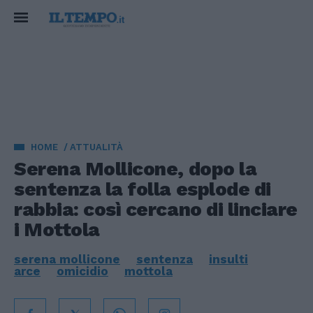
HOME
ATTUALITÀ
Serena Mollicone, dopo la
sentenza la folla esplode di
rabbia: così cercano di linciare
i Mottola
serena mollicone
sentenza
insulti
arce
omicidio
mottola