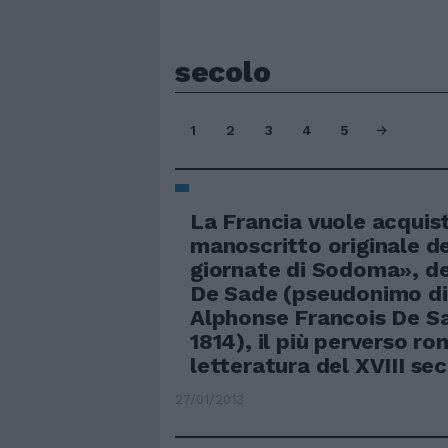
secolo
1
2
3
4
5
La Francia vuole acquist
manoscritto originale de
giornate di Sodoma», d
De Sade (pseudonimo di
Alphonse Francois De S
1814), il più perverso r
letteratura del XVIII sec
27/01/2013