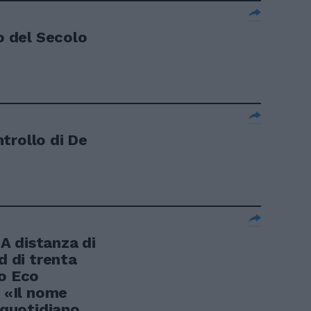
so del Secolo
trollo di De
A distanza di
d di trenta
to Eco
e «Il nome
l quotidiano