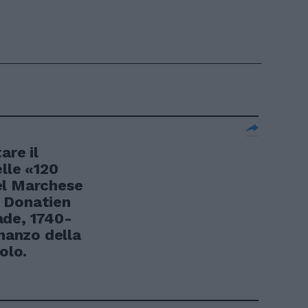
are il
lle «120
el Marchese
 Donatien
ade, 1740-
omanzo della
olo.