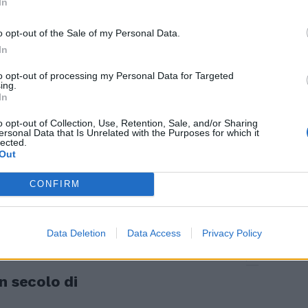
In
 provando a
ri.
o opt-out of the Sale of my Personal Data.
In
to opt-out of processing my Personal Data for Targeted
ing.
In
 sufficiente a
o opt-out of Collection, Use, Retention, Sale, and/or Sharing
stintisi
ersonal Data that Is Unrelated with the Purposes for which it
lected.
o aver dato
Out
ivilità nella
ora parte del
CONFIRM
Data Deletion
Data Access
Privacy Policy
n secolo di