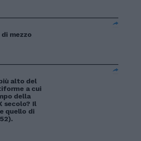
 di mezzo
più alto del
tiforme a cui
impo della
X secolo? Il
 quello di
52).