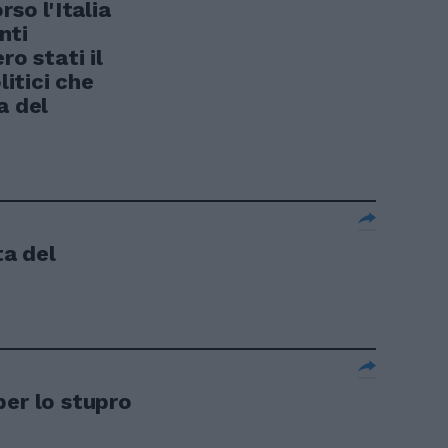
rso l'Italia
nti
ro stati il
litici che
a del
ta del
per lo stupro