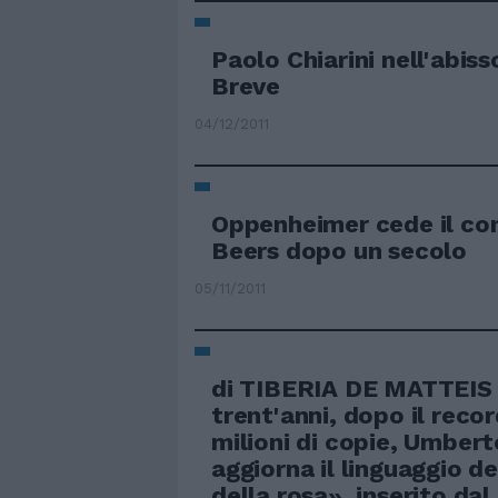
Paolo Chiarini nell'abis
Breve
04/12/2011
Oppenheimer cede il con
Beers dopo un secolo
05/11/2011
di TIBERIA DE MATTEIS 
trent'anni, dopo il recor
milioni di copie, Umber
aggiorna il linguaggio d
della rosa», inserito da