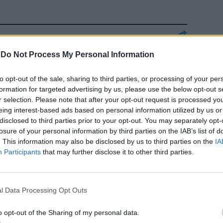
nd dall'8
-
Do Not Process My Personal Information
i artisti
acanze romane
to opt-out of the sale, sharing to third parties, or processing of your per
hol a Mimmo
formation for targeted advertising by us, please use the below opt-out s
on la musa
r selection. Please note that after your opt-out request is processed y
olo fa
eing interest-based ads based on personal information utilized by us or
disclosed to third parties prior to your opt-out. You may separately opt-
losure of your personal information by third parties on the IAB’s list of
. This information may also be disclosed by us to third parties on the
IA
Participants
that may further disclose it to other third parties.
Piovene ci
l Data Processing Opt Outs
o scorso a
a» arrivando
o opt-out of the Sharing of my personal data.
ome nessuno