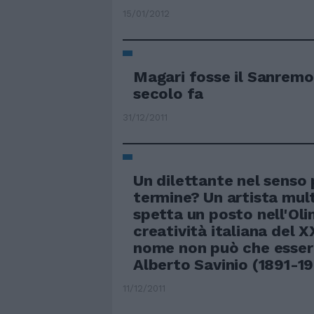
15/01/2012
Magari fosse il Sanremo
secolo fa
31/12/2011
Un dilettante nel senso 
termine? Un artista mul
spetta un posto nell'Ol
creatività italiana del X
nome non può che essere
Alberto Savinio (1891-19
11/12/2011