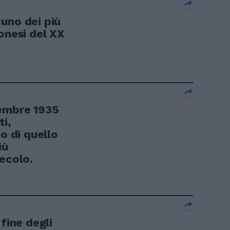
uno dei più
onesi del XX
vembre 1935
i,
o di quello
iù
ecolo.
fine degli