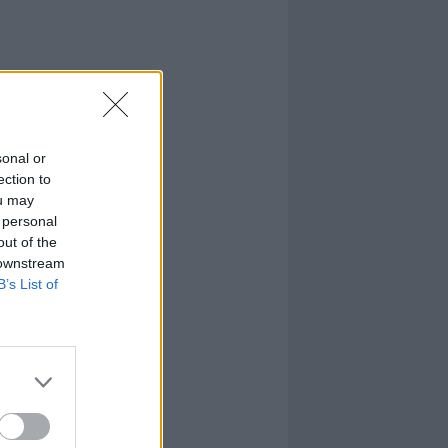
sonal or
ection to
ou may
 personal
out of the
 downstream
B’s List of